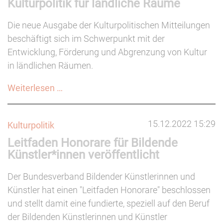
Kulturpolitik für ländliche Räume
Mobilitätsprogramm
für
Die neue Ausgabe der Kulturpolitischen Mitteilungen
Kunst-
beschäftigt sich im Schwerpunkt mit der
und
Entwicklung, Förderung und Abgrenzung von Kultur
Kulturschaffende
in ländlichen Räumen.
(bis
31.05.)
Kulturpolitik
Weiterlesen …
für
ländliche
15.12.2022 15:29
Kulturpolitik
Räume
Leitfaden Honorare für Bildende
Künstler*innen veröffentlicht
Der Bundesverband Bildender Künstlerinnen und
Künstler hat einen "Leitfaden Honorare" beschlossen
und stellt damit eine fundierte, speziell auf den Beruf
der Bildenden Künstlerinnen und Künstler