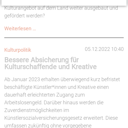
drehen sich um die zentrale Frage: Wie kann das
Kulturangebot auf dem Land weiter ausgebaut und
gefördert werden?
Land-
Weiterlesen …
Art
(?)
05.12.2022 10:40
Kulturpolitik
–
Bessere Absicherung für
Kultur
Kulturschaffende und Kreative
in
ländlichen
Ab Januar 2023 erhalten überwiegend kurz befristet
Räumen
beschäftigte Künstler*innen und Kreative einen
dauerhaft erleichterten Zugang zum
Arbeitslosengeld. Darüber hinaus werden die
Zuverdienstmöglichkeiten im
Künstlersozialversicherungsgesetz erweitert. Diese
umfassen zukünftig ohne vorgegebene