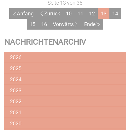
Seite 13 von 35
2022
Anfang
Zurück
10
11
12
13
14
stehen
fest
15
16
Vorwärts
Ende
–
Preisverleihung
NACHRICHTENARCHIV
am
17.
2026
November
2025
2024
2023
2022
2021
2020