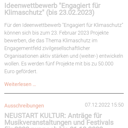
Ideenwettbewerb "Engagiert für
2023
Klimaschutz" (bis 23.02.2023)
-
Vorschläge
Für den Ideenwettbewerb "Engagiert für Klimaschutz"
ab
können sich bis zum 23. Februar 2023 Projekte
sofort
bewerben, die das Thema Klimaschutz im
möglich
Engagementfeld zivilgesellschaftlicher
(bis
Organisationen aktiv stärken und (weiter-) entwickeln
28.02.2023)
wollen. Es werden fünf Projekte mit bis zu 50.000
Euro gefördert.
Ideenwettbewerb
Weiterlesen …
"Engagiert
für
07.12.2022 15:50
Ausschreibungen
Klimaschutz"
NEUSTART KULTUR: Anträge für
(bis
Musikveranstaltungen und Festivals
23.02.2023)