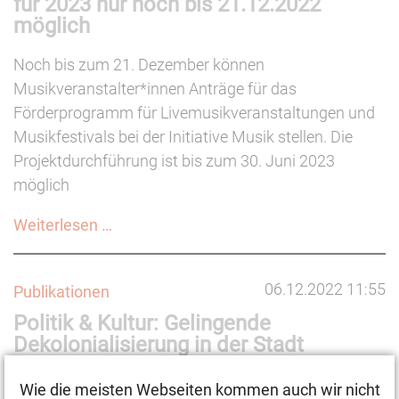
für 2023 nur noch bis 21.12.2022
möglich
Noch bis zum 21. Dezember können
Musikveranstalter*innen Anträge für das
Förderprogramm für Livemusikveranstaltungen und
Musikfestivals bei der Initiative Musik stellen. Die
Projektdurchführung ist bis zum 30. Juni 2023
möglich
NEUSTART
Weiterlesen …
KULTUR:
Anträge
06.12.2022 11:55
Publikationen
für
Politik & Kultur: Gelingende
Musikveranstaltungen
Dekolonialisierung in der Stadt
und
Festivals
Wie prägt Kolonialismus immer noch unsere
Wie die meisten Webseiten kommen auch wir nicht
für