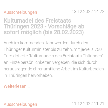
macht
stark"
13.12.2022 14:22
Ausschreibungen
startet
Kulturnadel des Freistaats
ab
Thüringen 2023 - Vorschläge ab
Januar
sofort möglich (bis 28.02.2023)
in
die
Auch im kommenden Jahr werden durch den
dritte
Thüringer Kulturminister bis zu zehn, mit jeweils 750
Förderphase
Euro dotierte "Kulturnadeln des Freistaats Thüringen"
an Einzelpersönlichkeiten vergeben, die sich durch
herausragende ehrenamtliche Arbeit im Kulturbereich
in Thüringen hervorheben.
Kulturnadel
Weiterlesen …
des
Freistaats
11.12.2022 11:21
Ausschreibungen
Thüringen