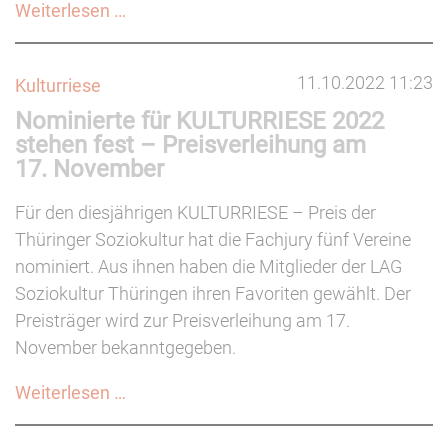
Rückblick:
Weiterlesen …
Mit
dem
11.10.2022 11:23
Kulturriese
Bus
Nominierte für KULTURRIESE 2022
zum
stehen fest – Preisverleihung am
Hausbesuch
17. November
Soziokultur
Für den diesjährigen KULTURRIESE – Preis der
Thüringer Soziokultur hat die Fachjury fünf Vereine
nominiert. Aus ihnen haben die Mitglieder der LAG
Soziokultur Thüringen ihren Favoriten gewählt. Der
Preisträger wird zur Preisverleihung am 17.
November bekanntgegeben.
Nominierte
Weiterlesen …
für
KULTURRIESE