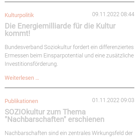
geht
09.11.2022 08:44
Kulturpolitik
nach
Die Energiemilliarde für die Kultur
Kannawurf
kommt!
Bundesverband Soziokultur fordert ein differenziertes
Ermessen beim Einsparpotential und eine zusätzliche
Investitionsförderung.
Die
Weiterlesen …
Energiemilliarde
für
01.11.2022 09:03
Publikationen
die
SOZIOkultur zum Thema
Kultur
"Nachbarschaften" erschienen
kommt!
Nachbarschaften sind ein zentrales Wirkungsfeld der