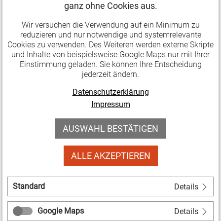
Gegenwart? Wie kann erfolgreich eine
ganz ohne Cookies aus.
2023
Dekolonialisierung in der Stadt gelingen? Die Winter-
nur
Wir versuchen die Verwendung auf ein Minimum zu
Doppelausgabe der Zeitung Politik & Kultur des
reduzieren und nur notwendige und systemrelevante
noch
Deutschen Kulturrats geht diesen Fragen nach. Und
Cookies zu verwenden. Des Weiteren werden externe Skripte
bis
und Inhalte von beispielsweise Google Maps nur mit Ihrer
der Schwerpunkt widmet sich den vielfältigen
21.12.2022
Einstimmung geladen. Sie können Ihre Entscheidung
Beziehungen zwischen Hygiene und Kultur.
jederzeit ändern.
möglich
Datenschutzerklärung
Politik
Weiterlesen …
Impressum
&
Kultur:
AUSWAHL BESTÄTIGEN
05.12.2022 12:54
Publikationen
Gelingende
Land-Art (?) – Kultur in ländlichen
Dekolonialisierung
ALLE AKZEPTIEREN
Räumen
in
der
Der Deutsche Kulturrat und der Landschaftsverband
Stadt
Standard
Details
Westfalen-Lippe legen ein gemeinsames Dossier zu
Kulturarbeit in ländlichen Räumen vor. Die Beiträge
Google Maps
Details