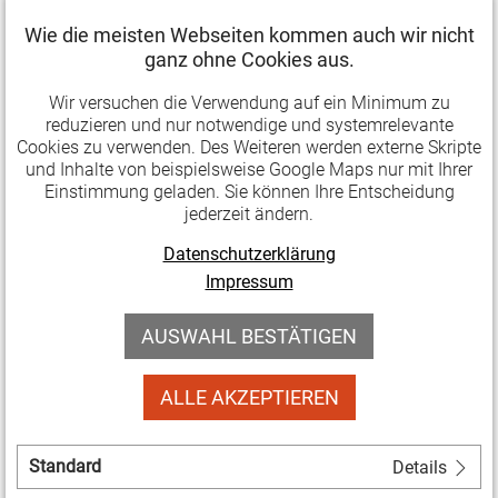
-
Wie die meisten Webseiten kommen auch wir nicht
Innovative
06.03.2019 09:58
ganz ohne Cookies aus.
Verband
Mobilitätsprojekte
"Neulandgewinner" in Tonndorf,
für
Wir versuchen die Verwendung auf ein Minimum zu
Kannawurf und Neustadt
das
reduzieren und nur notwendige und systemrelevante
Cookies zu verwenden. Des Weiteren werden externe Skripte
Land
und Inhalte von beispielsweise Google Maps nur mit Ihrer
Drei Thüringer Projekte werden in den nächsten zwei
gesucht
Einstimmung geladen. Sie können Ihre Entscheidung
Jahren durch das Programm "Neulandgewinner"
jederzeit ändern.
(bis
gefördert, das den gesellschaftlichen Zusammenhalt
01.04.)
Datenschutzerklärung
in ländlichen Räumen Ostdeutschlands stärken will.
Impressum
"Neulandgewinner"
Weiterlesen …
AUSWAHL BESTÄTIGEN
in
Tonndorf,
05.03.2019 15:37
ALLE AKZEPTIEREN
Ausschreibungen
Kannawurf
Austauschprogramm START: Open
und
call für soziokulturelle Einrichtungen
Neustadt
Standard
Details
(bis 07.04.)