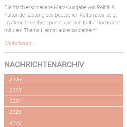
Die frisch erschienene März-Ausgabe von Politik &
Kultur, der Zeitung des Deutschen Kulturrates, zeigt
im aktuellen Schwerpunkt, wie sich Kultur und Kunst
mit dem Thema Heimat auseinandersetzt.
Kultur
Weiterlesen …
&
Politik
NACHRICHTENARCHIV
zum
Thema
2026
"Heimat
-
2025
Kunst"
2024
erschienen
2023
2022