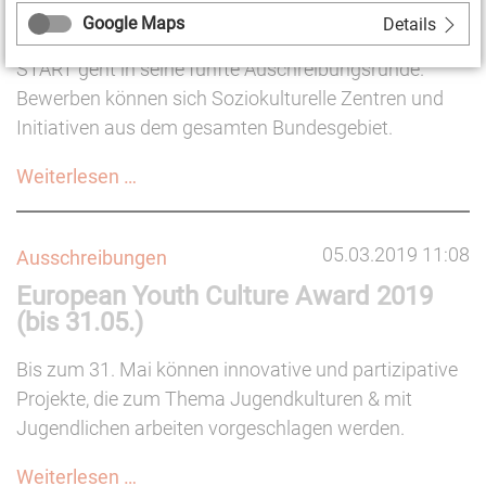
Google Maps
Details
Das griechisch-deutsche Austauschprogramm
START geht in seine fünfte Auschreibungsrunde.
Bewerben können sich Soziokulturelle Zentren und
Initiativen aus dem gesamten Bundesgebiet.
Austauschprogramm
Weiterlesen …
START:
Open
05.03.2019 11:08
Ausschreibungen
call
European Youth Culture Award 2019
für
(bis 31.05.)
soziokulturelle
Einrichtungen
Bis zum 31. Mai können innovative und partizipative
(bis
Projekte, die zum Thema Jugendkulturen & mit
07.04.)
Jugendlichen arbeiten vorgeschlagen werden.
European
Weiterlesen …