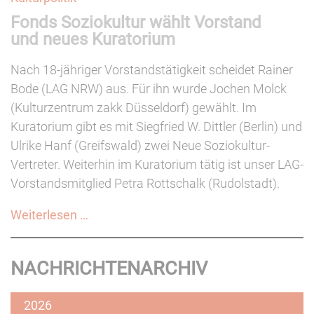
Austauschprojekte
Fonds Soziokultur wählt Vorstand
für
und neues Kuratorium
Jugendliche
(bis
Nach 18-jähriger Vorstandstätigkeit scheidet Rainer
14.01.2019)
Bode (LAG NRW) aus. Für ihn wurde Jochen Molck
(Kulturzentrum zakk Düsseldorf) gewählt. Im
Kuratorium gibt es mit Siegfried W. Dittler (Berlin) und
Ulrike Hanf (Greifswald) zwei Neue Soziokultur-
Vertreter. Weiterhin im Kuratorium tätig ist unser LAG-
Vorstandsmitglied Petra Rottschalk (Rudolstadt).
Fonds
Weiterlesen …
Soziokultur
wählt
NACHRICHTENARCHIV
Vorstand
und
2026
neues