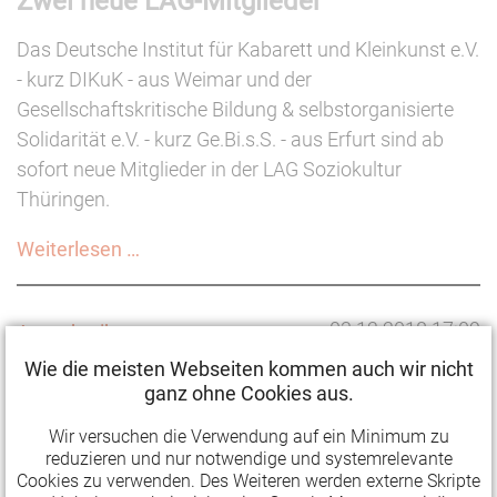
Zwei neue LAG-Mitglieder
der
Das Deutsche Institut für Kabarett und Kleinkunst e.V.
politischen
- kurz DIKuK - aus Weimar und der
Bildung
Gesellschaftskritische Bildung & selbstorganisierte
(bis
Solidarität e.V. - kurz Ge.Bi.s.S. - aus Erfurt sind ab
20.01.2019)
sofort neue Mitglieder in der LAG Soziokultur
Thüringen.
Zwei
Weiterlesen …
neue
LAG-
03.12.2018 17:09
Ausschreibungen
Mitglieder
Ausschreibung Thüringer
Wie die meisten Webseiten kommen auch wir nicht
ganz ohne Cookies aus.
Kulturnadel (bis 31.01.2019)
Wir versuchen die Verwendung auf ein Minimum zu
Auch im Jahr 2019 werden von dem für Kultur
reduzieren und nur notwendige und systemrelevante
zuständigen Minister bis zu zehn, mit jeweils 750
Cookies zu verwenden. Des Weiteren werden externe Skripte