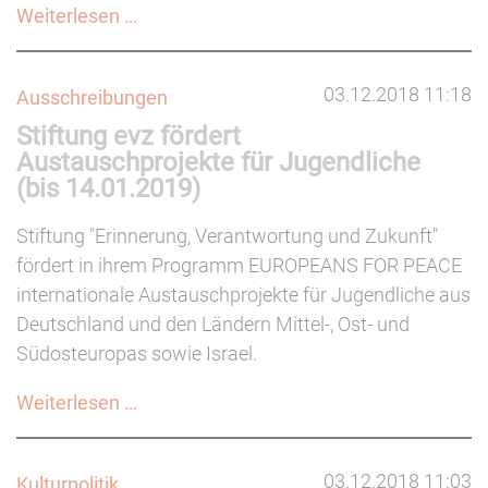
Rechtspraxis:
Weiterlesen …
Wann
dürfen
03.12.2018 11:18
Ausschreibungen
Personen
Stiftung evz fördert
von
Austauschprojekte für Jugendliche
Veranstaltungen
(bis 14.01.2019)
ausgeschlossen
werden?
Stiftung "Erinnerung, Verantwortung und Zukunft"
fördert in ihrem Programm EUROPEANS FOR PEACE
internationale Austauschprojekte für Jugendliche aus
Deutschland und den Ländern Mittel-, Ost- und
Südosteuropas sowie Israel.
Stiftung
Weiterlesen …
evz
fördert
03.12.2018 11:03
Kulturpolitik