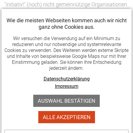
"initiativ!" (noch) nicht gemeinnützige Organisationen
und nicht rechtsfähige Initiativen mit bis zu 500 Euro.
Wie die meisten Webseiten kommen auch wir nicht
Anträge können ab dem 24. Juni gestellt werden.
ganz ohne Cookies aus.
initiativ!
Weiterlesen …
Wir versuchen die Verwendung auf ein Minimum zu
–
reduzieren und nur notwendige und systemrelevante
neues
Cookies zu verwenden. Des Weiteren werden externe Skripte
11.06.2024 10:51
Publikationen
und Inhalte von beispielsweise Google Maps nur mit Ihrer
Förderprogramm
Einstimmung geladen. Sie können Ihre Entscheidung
KMN-Magazin zum Thema
für
jederzeit ändern.
"Kulturräume"
Initiativen
Datenschutzerklärung
(ab
Impressum
Kunst und Kultur brauchen Räume: um zu entstehen,
24.06.2024)
um präsentiert zu werden und zu wirken, um erlebt
AUSWAHL BESTÄTIGEN
und gelebt werden zu können. Welches weite
Themenfeld "Kulturräume" eröffnen, betrachtet in der
ALLE AKZEPTIEREN
Juni-Ausgabe des Magazins von Kultur Management
Network.