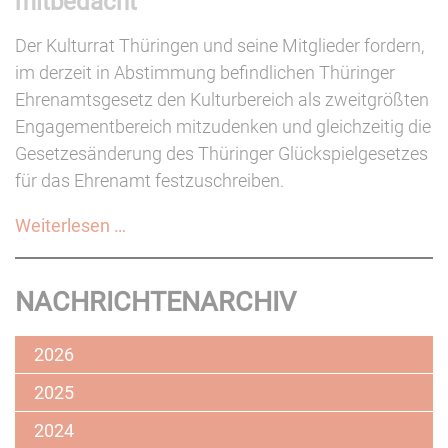
mitbedacht
Der Kulturrat Thüringen und seine Mitglieder fordern,
im derzeit in Abstimmung befindlichen Thüringer
Ehrenamtsgesetz den Kulturbereich als zweitgrößten
Engagementbereich mitzudenken und gleichzeitig die
Gesetzesänderung des Thüringer Glückspielgesetzes
für das Ehrenamt festzuschreiben.
Kulturrat
Weiterlesen …
Thüringen:
Kulturbereich
NACHRICHTENARCHIV
im
Thüringer
2026
Ehrenamtsgesetz
nicht
2025
mitbedacht
2024