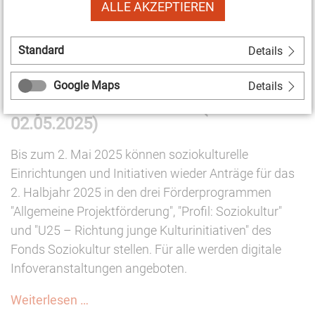
ALLE AKZEPTIEREN
Kulturpolitische
Weiterlesen …
Mitteilungen
188:
Standard
Details
07.04.2025 11:04
Ausschreibungen
Kulturelle
Google Maps
Details
Fonds Soziokultur: Förderung von
Demokratie
Projekten und Prozessen (bis
unter
02.05.2025)
Druck
Bis zum 2. Mai 2025 können soziokulturelle
Einrichtungen und Initiativen wieder Anträge für das
2. Halbjahr 2025 in den drei Förderprogrammen
"Allgemeine Projektförderung", "Profil: Soziokultur"
und "U25 – Richtung junge Kulturinitiativen" des
Fonds Soziokultur stellen. Für alle werden digitale
Infoveranstaltungen angeboten.
Fonds
Weiterlesen …