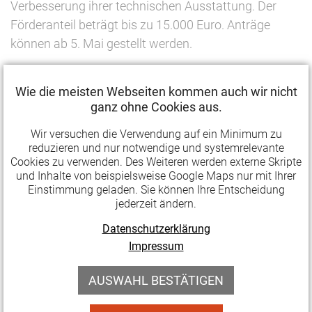
Verbesserung ihrer technischen Ausstattung. Der
Förderanteil beträgt bis zu 15.000 Euro. Anträge
können ab 5. Mai gestellt werden.
PlugIn:
Weiterlesen …
Wie die meisten Webseiten kommen auch wir nicht
Investitionsprogramm
ganz ohne Cookies aus.
für
09.04.2025 14:36
Publikationen
kleine
Wir versuchen die Verwendung auf ein Minimum zu
reduzieren und nur notwendige und systemrelevante
Kulturpolitische Mitteilungen 188:
Musikclubs
Cookies zu verwenden. Des Weiteren werden externe Skripte
Kulturelle Demokratie unter Druck
(05.05.
und Inhalte von beispielsweise Google Maps nur mit Ihrer
bis
Einstimmung geladen. Sie können Ihre Entscheidung
Die aktuelle Ausgabe der Kulturpolitischen
jederzeit ändern.
02.06.2025)
Mitteilungen widmet sich in ihrem Schwerpunkt
Datenschutzerklärung
"Kulturelle Demokratie unter Druck" der Frage, wie
Impressum
Kulturpolitik auf Polarisierung, Radikalisierung und
das Schwinden der parlamentarischen Mitte
AUSWAHL BESTÄTIGEN
reagieren kann.