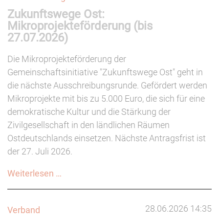
Zukunftswege Ost:
Angriffen
Mikroprojekteförderung (bis
auf
27.07.2026)
gemeinwohlorientierte
Organisationen?
Die Mikroprojekteförderung der
Gemeinschaftsinitiative "Zukunftswege Ost" geht in
die nächste Ausschreibungsrunde. Gefördert werden
Mikroprojekte mit bis zu 5.000 Euro, die sich für eine
demokratische Kultur und die Stärkung der
Zivilgesellschaft in den ländlichen Räumen
Ostdeutschlands einsetzen. Nächste Antragsfrist ist
der 27. Juli 2026.
Zukunftswege
Weiterlesen …
Ost:
Mikroprojekteförderung
28.06.2026 14:35
Verband
(bis