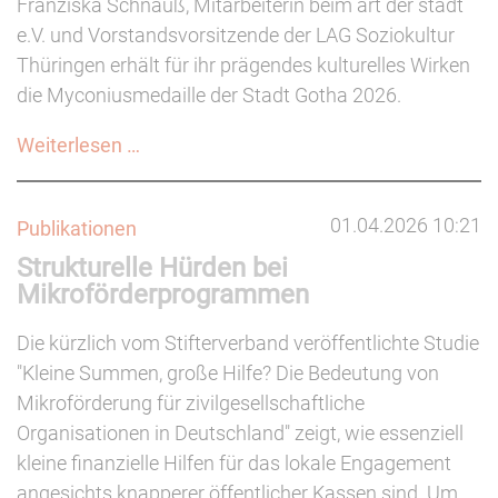
Franziska Schnauß, Mitarbeiterin beim art der stadt
05.06.2026)
e.V. und Vorstandsvorsitzende der LAG Soziokultur
Thüringen erhält für ihr prägendes kulturelles Wirken
die Myconiusmedaille der Stadt Gotha 2026.
Franziska
Weiterlesen …
Schnauß erhält
Myconiusmedaille
01.04.2026 10:21
Publikationen
2026
Strukturelle Hürden bei
Mikroförderprogrammen
Die kürzlich vom Stifterverband veröffentlichte Studie
"Kleine Summen, große Hilfe? Die Bedeutung von
Mikroförderung für zivilgesellschaftliche
Organisationen in Deutschland" zeigt, wie essenziell
kleine finanzielle Hilfen für das lokale Engagement
angesichts knapperer öffentlicher Kassen sind. Um