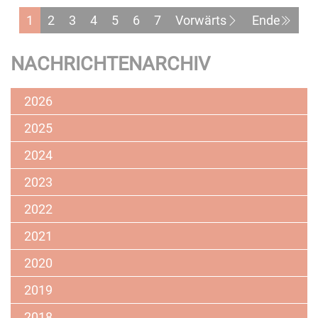
ländliche
1
2
3
4
5
6
7
Vorwärts
Ende
Regionen
Ostdeutschlands
NACHRICHTENARCHIV
(bis
05.05.2026)
2026
2025
2024
2023
2022
2021
2020
2019
2018