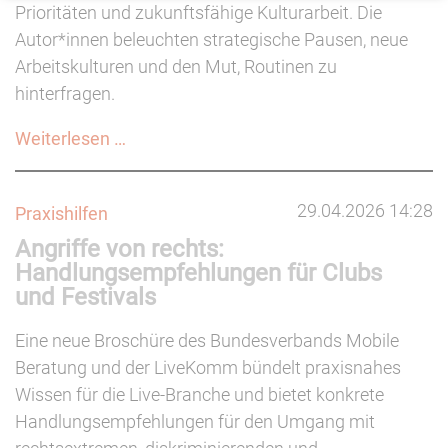
Prioritäten und zukunftsfähige Kulturarbeit. Die
Autor*innen beleuchten strategische Pausen, neue
Arbeitskulturen und den Mut, Routinen zu
hinterfragen.
KMN-
Weiterlesen …
Magazin:
Raus
29.04.2026 14:28
Praxishilfen
aus
Angriffe von rechts:
dem
Handlungsempfehlungen für Clubs
Hamsterrad
und Festivals
Eine neue Broschüre des Bundesverbands Mobile
Beratung und der LiveKomm bündelt praxisnahes
Wissen für die Live-Branche und bietet konkrete
Handlungsempfehlungen für den Umgang mit