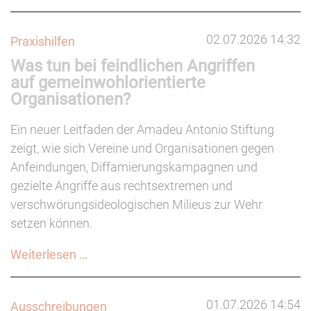
&
Kultur:
02.07.2026 14:32
Praxishilfen
Thema
Was tun bei feindlichen Angriffen
Livekultur
auf gemeinwohlorientierte
Organisationen?
Ein neuer Leitfaden der Amadeu Antonio Stiftung
zeigt, wie sich Vereine und Organisationen gegen
Anfeindungen, Diffamierungskampagnen und
gezielte Angriffe aus rechtsextremen und
verschwörungsideologischen Milieus zur Wehr
setzen können.
Was
Weiterlesen …
tun
bei
01.07.2026 14:54
Ausschreibungen
feindlichen