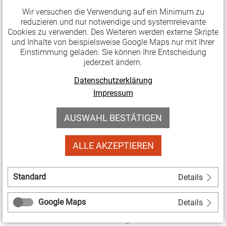
eine Förderung durch das
Wir versuchen die Verwendung auf ein Minimum zu
reduzieren und nur notwendige und systemrelevante
Bundesschallschutzprogramm der Initiative Musik
Cookies zu verwenden. Des Weiteren werden externe Skripte
freuen. Gefördert werden das Café Wagner und der
und Inhalte von beispielsweise Google Maps nur mit Ihrer
KuBa aus Jena, die Gerberstraße 3 aus Weimar sowie
Einstimmung geladen. Sie können Ihre Entscheidung
jederzeit ändern.
die Siebenhitze aus Greiz.
Datenschutzerklärung
Schallschutz
Weiterlesen …
Impressum
für
vier
AUSWAHL BESTÄTIGEN
04.05.2026 11:43
Publikationen
Thüringer
KMN-Magazin: Raus aus dem
Clubs
ALLE AKZEPTIEREN
Hamsterrad
Standard
Details
Angesichts ständig wachsender Anforderungen und
multipler Krisen plädiert die Mai-Ausgabe des
Google Maps
Details
Magazins von Kultur Management Network für ein
"Innehalten" als Voraussetzung für Klarheit,