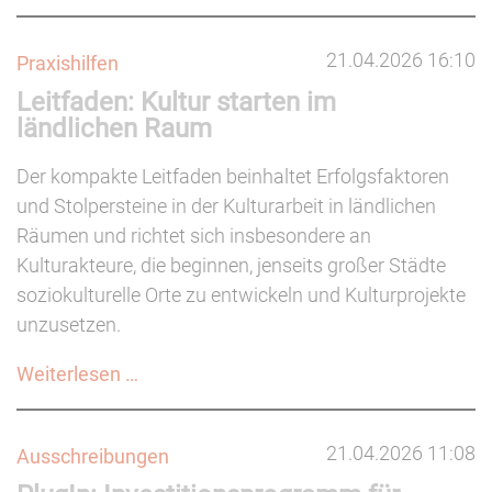
Award
2026:
21.04.2026 16:10
Praxishilfen
Jetzt
Leitfaden: Kultur starten im
bewerben
ländlichen Raum
(bis
21.05.2026)
Der kompakte Leitfaden beinhaltet Erfolgsfaktoren
und Stolpersteine in der Kulturarbeit in ländlichen
Räumen und richtet sich insbesondere an
Kulturakteure, die beginnen, jenseits großer Städte
soziokulturelle Orte zu entwickeln und Kulturprojekte
unzusetzen.
Leitfaden:
Weiterlesen …
Kultur
starten
21.04.2026 11:08
Ausschreibungen
im
ländlichen