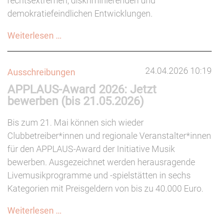
rechtsextremen, diskriminierenden und
demokratiefeindlichen Entwicklungen.
Angriffe
Weiterlesen …
von
rechts:
24.04.2026 10:19
Ausschreibungen
Handlungsempfehlungen
APPLAUS-Award 2026: Jetzt
für
bewerben (bis 21.05.2026)
Clubs
und
Bis zum 21. Mai können sich wieder
Festivals
Clubbetreiber*innen und regionale Veranstalter*innen
für den APPLAUS-Award der Initiative Musik
bewerben. Ausgezeichnet werden herausragende
Livemusikprogramme und -spielstätten in sechs
Kategorien mit Preisgeldern von bis zu 40.000 Euro.
APPLAUS-
Weiterlesen …