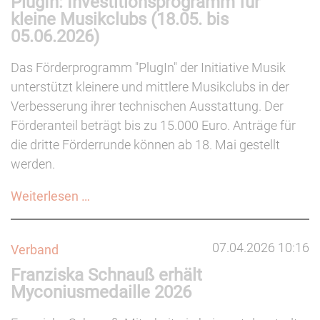
PlugIn: Investitionsprogramm für
kleine Musikclubs (18.05. bis
Raum
05.06.2026)
Das Förderprogramm "PlugIn" der Initiative Musik
unterstützt kleinere und mittlere Musikclubs in der
Verbesserung ihrer technischen Ausstattung. Der
Förderanteil beträgt bis zu 15.000 Euro. Anträge für
die dritte Förderrunde können ab 18. Mai gestellt
werden.
PlugIn:
Weiterlesen …
Investitionsprogramm
für
07.04.2026 10:16
Verband
kleine
Franziska Schnauß erhält
Musikclubs
Myconiusmedaille 2026
(18.05.
bis