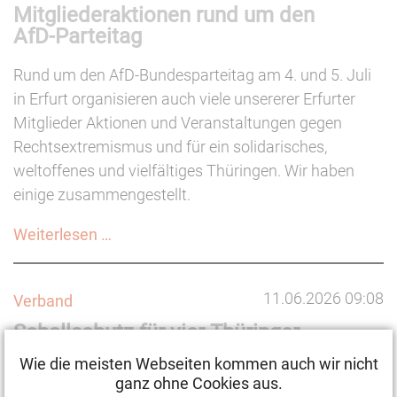
Mitgliederaktionen rund um den
27.07.2026)
AfD-Parteitag
Rund um den AfD-Bundesparteitag am 4. und 5. Juli
in Erfurt organisieren auch viele unsererer Erfurter
Mitglieder Aktionen und Veranstaltungen gegen
Rechtsextremismus und für ein solidarisches,
weltoffenes und vielfältiges Thüringen. Wir haben
einige zusammengestellt.
Mitgliederaktionen
Weiterlesen …
rund
um
11.06.2026 09:08
Verband
den
Schallschutz für vier Thüringer
AfD-
Clubs
Parteitag
Wie die meisten Webseiten kommen auch wir nicht
ganz ohne Cookies aus.
Vier Thüringer Musikspielstätten können sich über