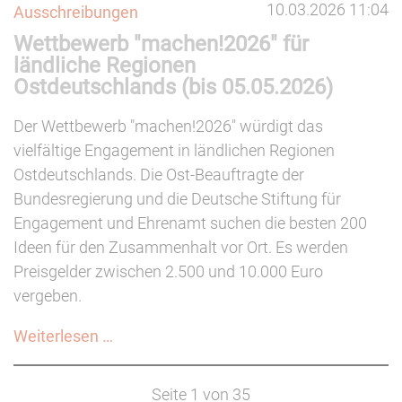
10.03.2026 11:04
Ausschreibungen
Theaterpreis
Wettbewerb "machen!2026" für
des
ländliche Regionen
Bundes
Ostdeutschlands (bis 05.05.2026)
Der Wettbewerb "machen!2026" würdigt das
vielfältige Engagement in ländlichen Regionen
Ostdeutschlands. Die Ost-Beauftragte der
Bundesregierung und die Deutsche Stiftung für
Engagement und Ehrenamt suchen die besten 200
Ideen für den Zusammenhalt vor Ort. Es werden
Preisgelder zwischen 2.500 und 10.000 Euro
vergeben.
Wettbewerb
Weiterlesen …
"machen!2026"
für
Seite 1 von 35