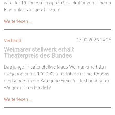
wird der 13. Innovationspreis Soziokultur zum Thema
Einsamkeit ausgeschrieben.
Fonds
Weiterlesen …
Soziokultur:
Allgemeine
17.03.2026 14:25
Verband
Projektförderung
Weimarer stellwerk erhält
+
Theaterpreis des Bundes
U25
junge
Das junge Theater stellwerk aus Weimar erhält den
Kulturinitiativen
diesjährigen mit 100.000 Euro dotierten Theaterpreis
(02.05.2026)
des Bundes in der Kategorie Freie Produktionshäuser.
Wir gratulieren herzlich!
Weimarer
Weiterlesen …
stellwerk
erhält