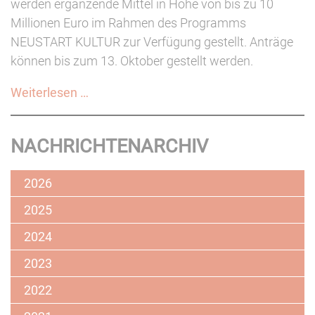
werden ergänzende Mittel in Höhe von bis zu 10
Millionen Euro im Rahmen des Programms
NEUSTART KULTUR zur Verfügung gestellt. Anträge
können bis zum 13. Oktober gestellt werden.
NEUSTART
Weiterlesen …
KULTUR:
Künstler*innenförderung
NACHRICHTENARCHIV
der
Initiative
2026
Musik
(bis
2025
13.10.)
2024
2023
2022