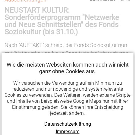
der
NEUSTART KULTUR:
Deutschen
Sonderförderprogramm "Netzwerke
Stiftung
und Neue Schnittstellen" des Fonds
Engagement
Soziokultur (bis 31.10.)
und
Ehrenamt
Nach "AUFTAKT" schreibt der Fonds Soziokultur nun
(bis
mit "Netzwerke und Neue Schnittstellen" ein weiteres
01.11.)
thematisches Sonderförderprogramm im Rahmen
Wie die meisten Webseiten kommen auch wir nicht
von NEUSTART KULTUR aus. Gefördert werden
ganz ohne Cookies aus.
können Projekte, die neue und ungewöhnliche
Wir versuchen die Verwendung auf ein Minimum zu
Kooperationen und Kollaborationen erproben.
reduzieren und nur notwendige und systemrelevante
Cookies zu verwenden. Des Weiteren werden externe Skripte
NEUSTART
Weiterlesen …
und Inhalte von beispielsweise Google Maps nur mit Ihrer
KULTUR:
Einstimmung geladen. Sie können Ihre Entscheidung
jederzeit ändern.
Sonderförderprogramm
16.09.2020 11:10
Ausschreibungen
"Netzwerke
Datenschutzerklärung
NEUSTART KULTUR:
und
Impressum