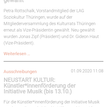
gewählt
(ab
01.10.)
Petra Rottschalk, Vorstandmitglied der LAG
Soziokultur Thüringen, wurde auf der
Mitgliederversammlung des Kulturrats Thüringen
erneut als Vize-Präsidentin gewählt. Neu gewählt
wurden Jonas Zipf (Präsident) und Dr. Gideon Haut
(Vize-Präsident).
Petra
Weiterlesen …
Rottschalk
erneut
01.09.2020 11:08
Ausschreibungen
ins
NEUSTART KULTUR:
Präsidium
Künstler*innenförderung der
des
Initiative Musik (bis 13.10.)
Thüringer
Kulturrats
Für die Künstler*innenförderung der Initiative Musik
gewählt