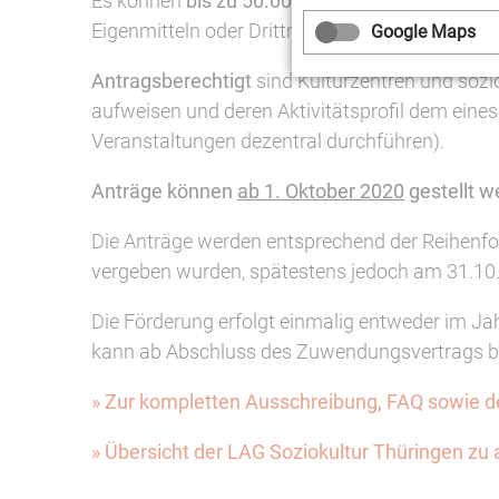
Es können
bis zu 50.000 Euro pro Kultureinricht
Eigenmitteln oder Drittmitteln eingebracht wer
Google Maps
Antragsberechtigt
sind Kulturzentren und sozio
aufweisen und deren Aktivitätsprofil dem eines
Veranstaltungen dezentral durchführen).
Anträge können
ab 1. Oktober 2020
gestellt w
Die Anträge werden entsprechend der Reihenfol
vergeben wurden, spätestens jedoch am 31.10
Die Förderung erfolgt einmalig entweder im J
kann ab Abschluss des Zuwendungsvertrags b
» Zur kompletten Ausschreibung, FAQ sowie 
» Übersicht der LAG Soziokultur Thüringen z