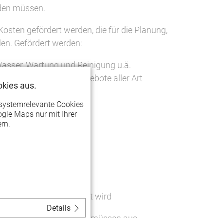
rden müssen.
osten gefördert werden, die für die Planung,
en. Gefördert werden:
asser, Wartung und Reinigung u.ä.
gen und kulturelle Angebote aller Art
kies aus.
de
systemrelevante Cookies
gle Maps nur mit Ihrer
rn.
n können
nahme bezogen eingesetzt wird
Details