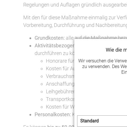
Regelungen und Auflagen gründlich ausgearbei
Mit den für diese Maßnahme einmalig zur Verfü
Vorbereitung, Durchführung und Nachbereitun
Grundkosten:
alle auf die Maßnahme bezo
Aktivitätsbezogene Kosten:
alle auf die 
Wie die 
durchführen zu können, wie zum Beispiel:
Honorare für Künstler*Innen, Kurslei
Wir versuchen die Verw
zu verwenden. Des Wei
Kosten für Aushilfen, z.B. an der T
Ei
Verbrauchsmaterial, was der Maßn
Anschaffungen (bis zu einem Wert v
Leihgebühren
Transportkosten für dezentrale Aktiv
Kosten für Werbung, GEMA-Gebühren,
Personalkosten:
Kosten für sozialversich
Standard