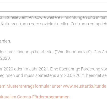
ung bzw. -initiative
gefördert werden. 10 Prozent des G
den.
kulturelle Zentren sowie weitere Einrichtungen und Initiat
 Kulturzentrums oder soziokulturellen Zentrums entspricht 
erden.
ge ihres Eingangs bearbeitet ("Windhundprinzip"). Das Ant
.2020.
ahr 2020 oder im Jahr 2021. Eine überjährige Förderung 
eginnen und muss spätestens am 30.06.2021 beendet sei
dem Musterantragsformular unter www.neustartkultur.de
u aktuellen Corona-Förderprogrammen