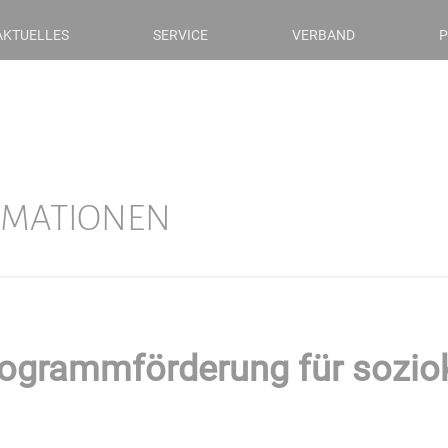
AKTUELLES
SERVICE
VERBAND
P
RMATIONEN
rammförderung für sozioku