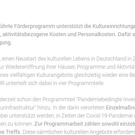
hrte Förderprogramm unterstützt die Kultureinrichtunge
 aktivitätsbezogene Kosten und Personalkosten. Dafür
gung.
s, einen Neustart des kulturellen Lebens in Deutschland i
ur Wiedereröffnung ihrer Häuser, Programme und Aktivitä
s vielfältigen Kulturangebots gleichzeitig wieder eine B
nterteilt sich dabei in vier Programmteile.
derzeit schon den Programmteil "Pandemiebedingte Inves
rinfrastruktur" hinzu. In der darin verorteten
Einzelmaßna
abei unterstützt werden, in Zeiten der Covid-19-Pandem
men zu können.
Zur Programmarbeit zählen sowohl einzeln
e Treffs.
Diese sämtlichen kulturellen Angebote erforde