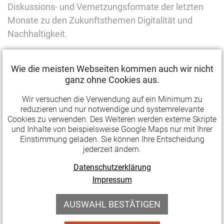
Diskussions- und Vernetzungsformate der letzten
Monate zu den Zukunftsthemen Digitalität und
Nachhaltigkeit.
Für die Kulturpolitische Gesellschaft liegen sowohl im
Wie die meisten Webseiten kommen auch wir nicht
digitalen Wandel als auch in der Transformation zu
ganz ohne Cookies aus.
einer klimaneutralen Gesellschaft wesentliche
Herausforderungen einer künftigen Kulturpolitik nach
Wir versuchen die Verwendung auf ein Minimum zu
reduzieren und nur notwendige und systemrelevante
der Corona-Pandemie. Das Vorhaben "Digitalität als
Cookies zu verwenden. Des Weiteren werden externe Skripte
neuer Treiber einer Kultur der Nachhaltigkeit (DNA
und Inhalte von beispielsweise Google Maps nur mit Ihrer
4_0)" widmet sich in innovativer und auch kritischer
Einstimmung geladen. Sie können Ihre Entscheidung
jederzeit ändern.
Weise den Problemen und Potenzialen beider
Herausforderungen für den Kulturbereich.
Datenschutzerklärung
Impressum
Anknüpfend an seine WebTalk-Reihen "Kultur(en) der
Digitalität" und "Kulturpolitik der Nachhaltigkeit"
AUSWAHL BESTÄTIGEN
sowie die "Sommerakademie für eine klimagerechte