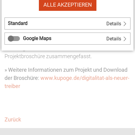
Kulturpolitik" führt die Kulturpolitische Gesellschaft
ALLE AKZEPTIEREN
bis Mitte dieses Jahres mehrere Bildungs-,
Diskussions- und Vernetzungsformate durch. Hierzu
Standard
Details
gehören jeweils eine Webinar- und Podcast-Reihe
sowie kollaborative Netzwerktreffen.
Google Maps
Details
Erste Ergebnisse dieses Prozesses sind nun in in einer
Projektbroschüre zusammengefasst.
» Weitere Informationen zum Projekt und Download
der Broschüre:
www.kupoge.de/digitalitat-als-neuer-
treiber
Facebook
Twitter
Zurück