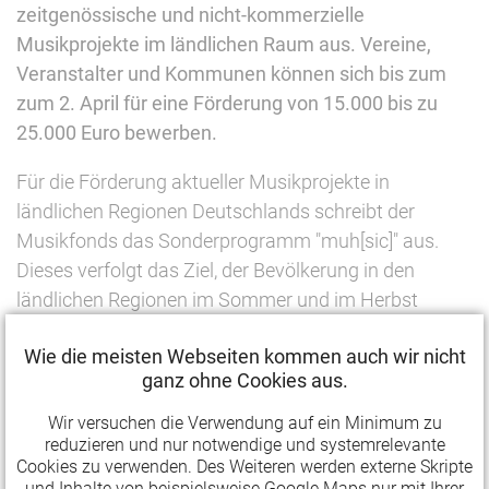
zeitgenössische und nicht-kommerzielle
Musikprojekte im ländlichen Raum aus. Vereine,
Veranstalter und Kommunen können sich bis zum
zum 2. April für eine Förderung von 15.000 bis zu
25.000 Euro bewerben.
Für die Förderung aktueller Musikprojekte in
ländlichen Regionen Deutschlands schreibt der
Musikfonds das Sonderprogramm "muh[sic]" aus.
Dieses verfolgt das Ziel, der Bevölkerung in den
ländlichen Regionen im Sommer und im Herbst
dieses Jahres ein vielfältiges musikalisches Angebot
Wie die meisten Webseiten kommen auch wir nicht
zu unterbreiten, damit auch abseits der
ganz ohne Cookies aus.
Kulturmetropolen das Bedürfnis nach ungewohnter,
experimenteller und genreübergreifender Musik erfüllt
Wir versuchen die Verwendung auf ein Minimum zu
reduzieren und nur notwendige und systemrelevante
werden kann. Beantragt werden können
Cookies zu verwenden. Des Weiteren werden externe Skripte
Fördersummen zwischen 15.000 Euro und 25.000
und Inhalte von beispielsweise Google Maps nur mit Ihrer