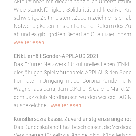
Akteur*innen mit dieser finanziellen Unterstützung, 
Widerstandsfähigkeit, Solidarität und kreativer Kraf
schwierige Zeit meistern. Zudem zeichnen sich abe
Notwendigkeiten hinsichtlich einer Reform des Zu
ab und es gibt großen Bedarf an Qualifizierungsm
»weiterlesen
ENkL erhält Sonder-APPLAUS 2021
Das Erfurter Netzwerk für kulturelles Leben (ENkL) 
diesjährigen Spielstättenpreis APPLAUS den Sonderp
Formate im Umgang mit der Corona-Pandemie. Mi
Wagner aus Jena, dem C.Keller & Galerie Markt 21
dem Jazzclub Nordhausen wurden weitere LAG-Mitg
ausgezeichnet.
»weiterlesen
Künstlersozialkasse: Zuverdienstgrenze angehobe
Das Bundeskabinett hat beschlossen, die Verdienst
Versicherten für selbstständige, nicht künstlerische 