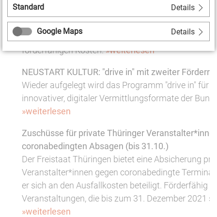
Standard
Details
Die Bundesregierung hat die Bedingungen für die Ü
III und die Neustarthilfe nochmals angepasst - sowo
Google Maps
Details
einer leichteren Antragstellung als auch einer Erwei
förderfähigen Kosten.
»weiterlesen
NEUSTART KULTUR: "drive in" mit zweiter Förderrun
Wieder aufgelegt wird das Programm "drive in" für
innovativer, digitaler Vermittlungsformate der Bunde
»weiterlesen
Zuschüsse für private Thüringer Veranstalter*innen
coronabedingten Absagen (bis 31.10.)
Der Freistaat Thüringen bietet eine Absicherung pri
Veranstalter*innen gegen coronabedingte Termina
er sich an den Ausfallkosten beteiligt. Förderfähig s
Veranstaltungen, die bis zum 31. Dezember 2021 sta
»weiterlesen