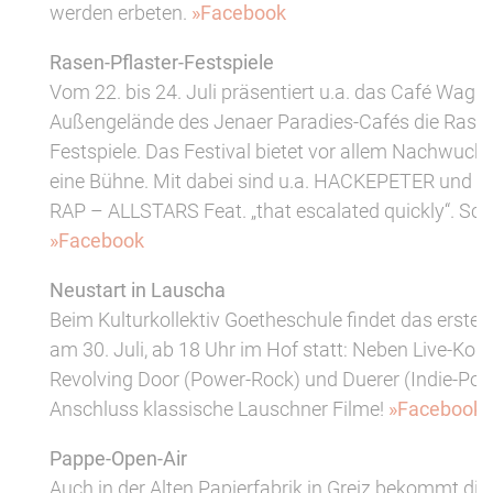
werden erbeten.
»Facebook
Rasen-Pflaster-Festspiele
Vom 22. bis 24. Juli präsentiert u.a. das Café Wagn
Außengelände des Jenaer Paradies-Cafés die Rasen
Festspiele. Das Festival bietet vor allem Nachwuch
eine Bühne. Mit dabei sind u.a. HACKEPETER und d
RAP – ALLSTARS Feat. „that escalated quickly“. Sch
»Facebook
Neustart in Lauscha
Beim Kulturkollektiv Goetheschule findet das erst
am 30. Juli, ab 18 Uhr im Hof statt: Neben Live-Kon
Revolving Door (Power-Rock) und Duerer (Indie-Pop)
Anschluss klassische Lauschner Filme!
»Facebook
Pappe-Open-Air
Auch in der Alten Papierfabrik in Greiz bekommt die 