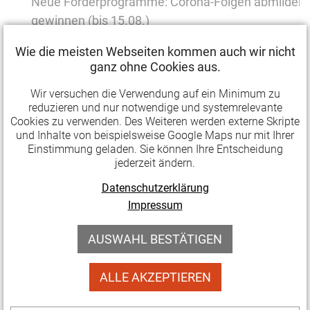
Neue Förderprogramme: Corona-Folgen abmildern
gewinnen (bis 15.08.)
Die Deutsche Stiftung für Engagement und Ehrenam
Wie die meisten Webseiten kommen auch wir nicht
den neuen Förderprogrammen "ZukunftsMut" und 
ganz ohne Cookies aus.
gewinnen. Engagement binden. Zivilgesellschaft stä
Wir versuchen die Verwendung auf ein Minimum zu
ehrenamtlich getragene Projekte zur Abmilderung 
reduzieren und nur notwendige und systemrelevante
für junge Menschen und Familien sowie bei der
Cookies zu verwenden. Des Weiteren werden externe Skripte
Nachwuchsgewinnung in ländlichen Räumen.
»wei
und Inhalte von beispielsweise Google Maps nur mit Ihrer
Einstimmung geladen. Sie können Ihre Entscheidung
jederzeit ändern.
Thüringer Corona-Härtefallfonds aufgelegt (bis 31.
Die Billigkeitsleistung soll Unternehmen in coronab
Datenschutzerklärung
Notsituation unterstützen, die bisher durch das Net
Impressum
Wirtschaftshilfen gefallen sind. Eine Antragstellung 
über das Portal der Thüringer Aufbaubank möglich s
AUSWAHL BESTÄTIGEN
»weiterlesen
ALLE AKZEPTIEREN
Verbesserungen bei der Überbrückungshilfe III und
(bis 31.10.)