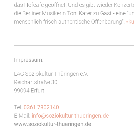
das Hofcafé geöffnet. Und es gibt wieder Konzerte! S
die Berliner Musikerin Toni Kater zu Gast - eine "unk
menschlich frisch-authentische Offenbarung".
»kult
Impressum:
LAG Soziokultur Thüringen e.V.
Reichartstraße 30
99094 Erfurt
Tel.
0361 7802140
E-Mail:
info@soziokultur-thueringen.de
www.soziokultur-thueringen.de