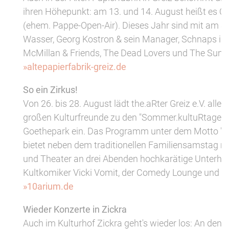
ihren Höhepunkt: am 13. und 14. August heißt es 
(ehem. Pappe-Open-Air). Dieses Jahr sind mit am St
Wasser, Georg Kostron & sein Manager, Schnaps im 
McMillan & Friends, The Dead Lovers und The Sunse
»altepapierfabrik-greiz.de
So ein Zirkus!
Von 26. bis 28. August lädt the.aRter Greiz e.V. alle
großen Kulturfreunde zu den "Sommer.kultuRtagen"
Goethepark ein. Das Programm unter dem Motto "So
bietet neben dem traditionellen Familiensamstag mi
und Theater an drei Abenden hochkarätige Unterha
Kultkomiker Vicki Vomit, der Comedy Lounge und ei
»10arium.de
Wieder Konzerte in Zickra
Auch im Kulturhof Zickra geht's wieder los: An den