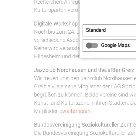
Recherchen, Anregungen und Erfahrungsberi
Kultursparten veröffentlicht.
»weiterlesen
Digitale Workshop-Reihe zu Soziokultur un
Standard
Noch bis zum 24. Juni behandelt eine digi
verschiedene Aspekte von Nachhaltigkeit in
Google Maps
Reihe wird veranstaltet vom Institut für Kult
Hildesheim und dem Bundesverband Sozio
Jazzclub Nordhausen und the.aRter Greiz
Wir freuen uns, den Jazzclub Nordhausen e
Greiz e.V. als neue Mitglieder der LAG Sozi
begrüßen zu können. Beide Vereine sind wic
Kunst- und Kulturszene in ihren Städten. D
Mitglieder.
»weiterlesen
Bundesvereinigung Soziokultureller Zent
Die Bundesvereinigung Soziokultureller Zent