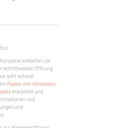
tur,
lturszene weiterhin vor
er schrittweisen Öffnung
 nur sehr schwer
ein
Papier mit Hinweisen
eptes
erarbeitet und
formationen und
tungen und
e.
en zur Wiedereröffnung