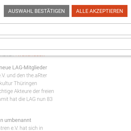
chte aus (fast) allen
AUSWAHL BESTÄTIGEN
ALLE AKZEPTIEREN
d Nachhaltigkeit
tale Workshop-Reihe
 der Soziokultur. Die
urpolitik der Universität
kultur.
»weiterlesen
 neue LAG-Mitglieder
.V. und den the.aRter
okultur Thüringen
htige Akteure der freien
amit hat die LAG nun 83
ren umbenannt
ren e.V. hat sich in