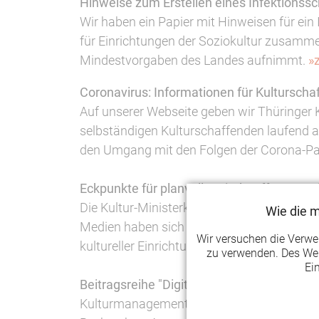
Hinweise zum Erstellen eines Infektionss
Wir haben ein Papier mit Hinweisen für ein
für Einrichtungen der Soziokultur zusamme
Mindestvorgaben des Landes aufnimmt.
»
Coronavirus: Informationen für Kulturscha
Auf unserer Webseite geben wir Thüringer 
selbständigen Kulturschaffenden laufend ak
den Umgang mit den Folgen der Corona-P
Eckpunkte für planvolle Wiederöffnung wei
Die Kultur-Ministerkonferenz und die Staats
Wie die 
Medien haben sich auf Eckpunkte für eine p
Wir versuchen die Verw
kultureller Einrichtungen und Aktivitäten ve
zu verwenden. Des Wei
Ei
Beitragsreihe "Digitale Formate" von Ku
Kulturmanagement Network hat mit der Rei