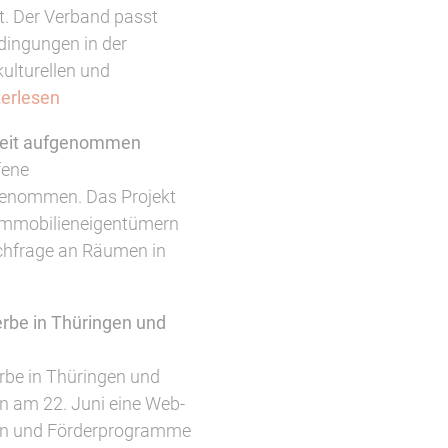
. Der Verband passt
ingungen in der
ulturellen und
terlesen
beit aufgenommen
fene
genommen. Das Projekt
Immobilieneigentümern
achfrage an Räumen in
erbe in Thüringen und
erbe in Thüringen und
en am 22. Juni eine Web-
tiven und Förderprogramme