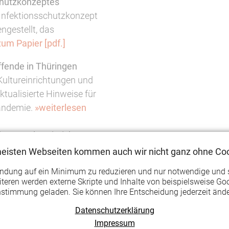
chutzkonzeptes
 Infektionsschutzkonzept
ngestellt, das
zum Papier [pdf.]
ffende in Thüringen
Kultureinrichtungen und
tualisierte Hinweise für
andemie.
»weiterlesen
terer Kultureinrichtungen
ministerin für Kultur und
meisten Webseiten kommen auch wir nicht ganz ohne Coo
lanvolle Öffnung weiterer
endung auf ein Minimum zu reduzieren und nur notwendige und 
rständigt.
»weiterlesen
teren werden externe Skripte und Inhalte von beispielsweise Goo
nstimmung geladen. Sie können Ihre Entscheidung jederzeit ände
lturmanagement Network
Datenschutzerklärung
he "Digitale Formate"
Impressum