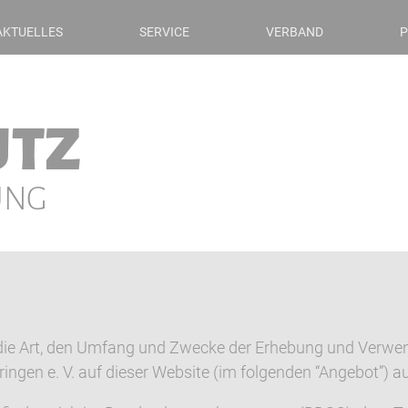
AKTUELLES
SERVICE
VERBAND
P
UTZ
UNG
r die Art, den Umfang und Zwecke der Erhebung und Ver
ingen e. V. auf dieser Website (im folgenden “Angebot”) au