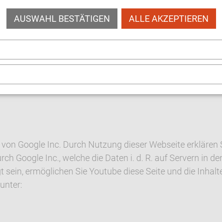
aps von Google Inc. Durch Nutzung dieser Webseite erklä
AUSWAHL BESTÄTIGEN
ALLE AKZEPTIEREN
n durch Google Inc., welche die Daten i. d. R. auf Server
. auch die aktuelle GPS-Position des Besuchers, sofern die
Sie unter:
y/index.html
_maps.html
von Google Inc. Durch Nutzung dieser Webseite erklären S
 Google Inc., welche die Daten i. d. R. auf Servern in de
t sein, ermöglichen Sie Youtube diese Seite und die Inhalt
unter: