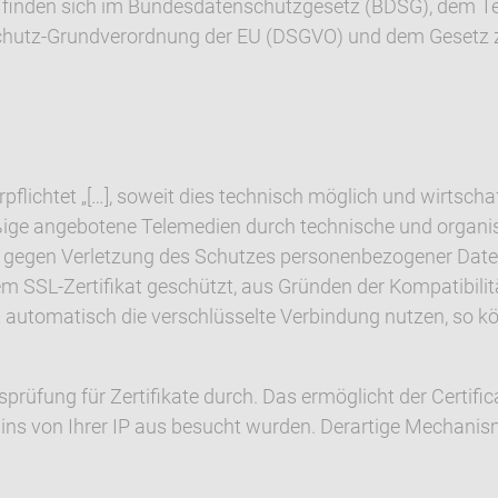
s finden sich im Bundesdatenschutzgesetz (BDSG), dem 
hutz-Grundverordnung der EU (DSGVO) und dem Gesetz z
flichtet „[…], soweit dies technisch möglich und wirtscha
ßige angebotene Telemedien durch technische und organis
…] gegen Verletzung des Schutzes personenbezogener Daten
m SSL-Zertifikat geschützt, aus Gründen der Kompatibilit
t automatisch die verschlüsselte Verbindung nutzen, so k
sprüfung für Zertifikate durch. Das ermöglicht der Certifi
s von Ihrer IP aus besucht wurden. Derartige Mechanism