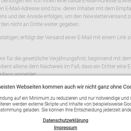
enötigen wir von Ihnen eine valide E-Mail-Adresse sowie 
en E-Mail-Adresse sind bzw. deren Inhaber mit dem Empfa
mens und der Anrede erfolgen, um den Newsletterversand z
en nicht an Dritte weiter gegeben.
tätigen, erfolgt der Versand einer E-Mail mit einem Link
r für die gesetzliche Verjährungsfrist, beginnend mit d
ent alleine dem Nachweis im Fall, dass ein Dritter eine 
mpfang anmeldet.
meisten Webseiten kommen auch wir nicht ganz ohne Coo
der Email-Adresse sowie deren Nutzung zum Versand des Ne
n selbst, in Ihrem Profilbereich oder per Mitteilung an d
endung auf ein Minimum zu reduzieren und nur notwendige und 
teren werden externe Skripte und Inhalte von beispielsweise Goo
nstimmung geladen. Sie können Ihre Entscheidung jederzeit ände
Datenschutzerklärung
Impressum