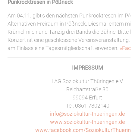
Punkrocktresen in Pößneck
Am 04.11. gibt's den nächsten Punkrocktresen im PAF
Alternativen Freiraum in Pößneck. Diesmal entern mit 
Krümelmilch und Tanzig drei Bands die Bühne. Bitte b
Konzert ist eine geschlossene Vereinsveranstaltung. 
am Einlass eine Tagesmitgliedschaft erwerben.
»Face
IMPRESSUM
LAG Soziokultur Thüringen e.V.
Reichartstraße 30
99094 Erfurt
Tel. 0361 7802140
info@soziokultur-thueringen.de
www.soziokultur-thueringen.de
www.facebook.com/SoziokulturThuering