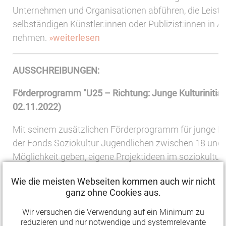
Unternehmen und Organisationen abführen, die Leist
selbständigen Künstler:innen oder Publizist:innen in 
nehmen.
»weiterlesen
AUSSCHREIBUNGEN:
Förderprogramm "U25 – Richtung: Junge Kulturinitiati
02.11.2022)
Mit seinem zusätzlichen Förderprogramm für junge Init
der Fonds Soziokultur Jugendlichen zwischen 18 und 
Möglichkeit geben, eigene Projektideen im soziokulture
Praxisfeld zu entwickeln und umzusetzen. Die Förde
Wie die meisten Webseiten kommen auch wir nicht
beträgt bis zu 4.000 Euro.
»weiterlesen
ganz ohne Cookies aus.
Mikroförderprogramm zur Ehrenamtsförderung wird 
Wir versuchen die Verwendung auf ein Minimum zu
fortgeführt
reduzieren und nur notwendige und systemrelevante