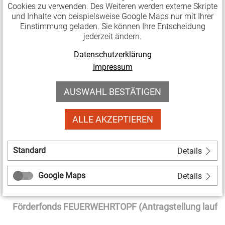
Cookies zu verwenden. Des Weiteren werden externe Skripte
Das Mikroförderprogramm "Engagement gewinnen. E
und Inhalte von beispielsweise Google Maps nur mit Ihrer
Einstimmung geladen. Sie können Ihre Entscheidung
binden. Zivilgesellschaft stärken" der Deutschen Stiftu
jederzeit ändern.
Engagement und Ehrenamt wird auch im Jahr 2023 for
Datenschutzerklärung
1. November 2022 können Organisationen in struktu
Impressum
oder ländlichen Regionen Projektanträge für bis zu 2.
Förderung stellen.
»weiterlesen
AUSWAHL BESTÄTIGEN
Förderprogramm: Internet für alle (bis 31.12.2022)
ALLE AKZEPTIEREN
Mit dem neuen Förderangebot "Internet für alle" der 
werden Investitionskosten und Bildungsangebote geför
Standard
Details
gleichberechtigte Teilhabe aller Menschen am digitalen
ermöglichen. Die Projekte können mit 2 x 5.000 Euro 
Google Maps
Details
Eigenmittel gefördert werden.
»weiterlesen
Förderfonds FEUERWEHRTOPF (Antragstellung laufe