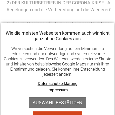
2) DER KULTURBETRIEB IN DER CORONA-KRISE -
Akt
Regelungen und die Vorbereitung auf die Wiedereröf
In diesem Webinar erläutert der Weimarer Rechtsanw
die aktuellen rechtlichen Regelungen für Kulturbetrieb
Wie die meisten Webseiten kommen auch wir nicht
Pandemie. Neben Veranstaltungs-, Arbeits- und Mietrec
ganz ohne Cookies aus.
die Bedingungen der schrittweisen Wiedereröffnung de
Wir versuchen die Verwendung auf ein Minimum zu
eingehen. Nach einem kurzen Input von ca. 45 Minute
reduzieren und nur notwendige und systemrelevante
Teilnehmenden die Möglichkeit, gezielte Fragen an den
Cookies zu verwenden. Des Weiteren werden externe Skripte
und Inhalte von beispielsweise Google Maps nur mit Ihrer
Einstimmung geladen. Sie können Ihre Entscheidung
Inhalte:
jederzeit ändern.
Veranstaltungsabsagen auf Grundlage des Infek
Datenschutzerklärung
Impressum
Konsequenzen, Vertragserfüllung und Ausfallhon
Arbeitsrecht: Kurzarbeit, Kündigungsschutz, Sc
AUSWAHL BESTÄTIGEN
Mietrecht: Mietzahlungen, Kündigungsschutz u
Steuern und Abgaben: Steuerstundungen, KSK, 