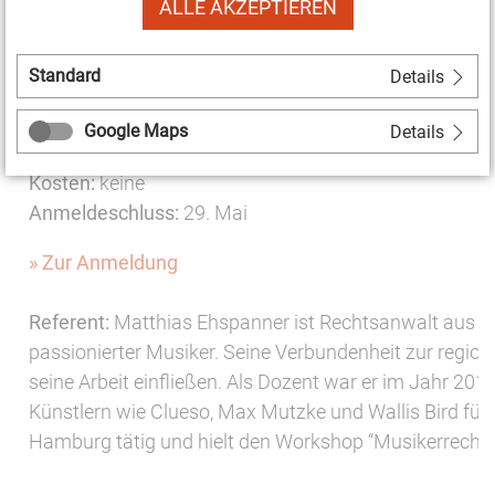
ALLE AKZEPTIEREN
Insolvenzverfahren
Ausblick: Wiederaufnahme des Spielstättenbetri
Standard
Details
Termin: 3. Juni 2020 (Mittwoch), 11:00 – 12:00 Uhr
Ort:
Die Gesprächsrunde findet online statt. Sie erhalt
Google Maps
Details
nach der Anmeldung.
Kosten:
keine
Anmeldeschluss:
29. Mai
» Zur Anmeldung
Referent:
Matthias Ehspanner ist Rechtsanwalt aus 
passionierter Musiker. Seine Verbundenheit zur regional
seine Arbeit einfließen. Als Dozent war er im Jahr 2
Künstlern wie Clueso, Max Mutzke und Wallis Bird für d
Hamburg tätig und hielt den Workshop “Musikerrecht”