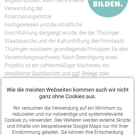
abgeschlossen, wenn die korrekte
Verwendung der
Finanzierungsmittel
nachgewiesen und die inhaltliche
Durchführung dargelegt wurde. Bei der Thüringer
Staatskanzlei und der Kulturstiftung des Freistaats
Thüringen existieren grundlegende Prinzipien für den
Verwendungsnachweis: Nach Beendigung eines
Projekts ist ein zahlenmäßiger Nachweis, ein
detaillierter Sachbericht und ggf. Belege oder
zusätzliche Materialien fristgemäß einzureichen.
Wie die meisten Webseiten kommen auch wir nicht
Worauf kommt es dabei an? Welche Fehler sollten
ganz ohne Cookies aus.
vermieden werden? Und was muss bereits während
Wir versuchen die Verwendung auf ein Minimum zu
des Projektverlaufs beachtet werden? Anhand des
reduzieren und nur notwendige und systemrelevante
Verwendungsnachweis-Formulars für die
Cookies zu verwenden. Des Weiteren werden externe Skripte
und Inhalte von beispielsweise Google Maps nur mit Ihrer
Projektförderung der Thüringer Staatskanzlei werden
Einstimmung geladen. Sie können Ihre Entscheidung