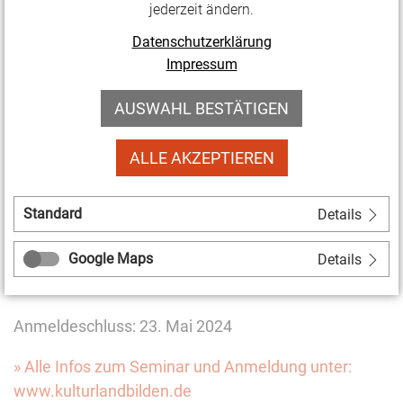
die wesentlichen Punkte für eine erfolgreiche
jederzeit ändern.
Mittelabrechnung erläutert. Das Seminar bietet nicht
Datenschutzerklärung
nur nützliche Tipps, sondern ermöglicht auch
Impressum
individuelle Fragen am Ende.
AUSWAHL BESTÄTIGEN
Referent:
Alexander Lochthofen (LAG Soziokultur
Thüringen)
ALLE AKZEPTIEREN
Termin: Do. 30. Mai, 16:00-18:00 Uhr
Standard
Details
Ort:
Die Veranstaltung findet online statt. Sie erhalten
den Link zur Einwahl nach der Anmeldung.
Google Maps
Details
Kosten:
Die Teilnahme ist kostenfrei
Anmeldeschluss: 23. Mai 2024
» Alle Infos zum Seminar und Anmeldung unter:
www.kulturlandbilden.de