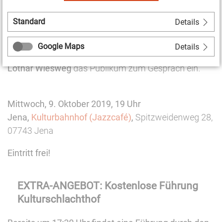
mit individueller Freiheit verbinden? Und wie haben es
normale Menschen geschafft, aus eigener Kraft aus
Standard
Details
Träumen Wirklichkeit werden zu lassen? Zu diesen
und anderen Fragen laden im Anschluss an den Film
Google Maps
Details
Sigrid Niemer
, Mitbegründerin der ufaFabrik, und
Lothar Wiesweg
das Publikum zum Gespräch ein.
Mittwoch, 9. Oktober
2019, 19 Uhr
Jena,
Kulturbahnhof (Jazzcafé)
,
Spitzweidenweg 28,
07743 Jena
Eintritt frei!
EXTRA-ANGEBOT: Kostenlose Führung
Kulturschlachthof