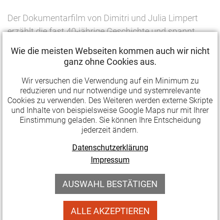
Der Dokumentarfilm von Dimitri und Julia Limpert
erzählt die fast 40-jährige Geschichte und spannt
damit den Bogen von den Anfängen bis in die
Wie die meisten Webseiten kommen auch wir nicht
Gegenwart. Die Protagonist*innen erzählen von ihren
ganz ohne Cookies aus.
Erlebnissen und Ideen, von dem Miteinander und
Wir versuchen die Verwendung auf ein Minimum zu
dem, was für sie den Unterschied zu anderen
reduzieren und nur notwendige und systemrelevante
Lebensformen macht.
Cookies zu verwenden. Des Weiteren werden externe Skripte
und Inhalte von beispielsweise Google Maps nur mit Ihrer
» Film-Trailer auf Youtube ansehen
Einstimmung geladen. Sie können Ihre Entscheidung
jederzeit ändern.
Angesichts steigender Mieten und der damit
Datenschutzerklärung
einhergehenden Verdrängung vieler Bewohner*innen
Impressum
aus den Zentren der Großstädte knüpft der Film an
aktuelle Themen an: Wie wollen wir in Zukunft leben?
AUSWAHL BESTÄTIGEN
Welche Werte prägen unsere Gesellschaft von
morgen? Wie lässt sich ein gemeinschaftliches Leben
ALLE AKZEPTIEREN