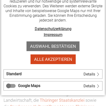
ressourcenschonender
reduzieren und nur notwendige und systemrelevante
Cookies zu verwenden. Des Weiteren werden externe Skripte
Kulturarbeit
und Inhalte von beispielsweise Google Maps nur mit Ihrer
Einstimmung geladen. Sie können Ihre Entscheidung
mit Annett Baumast
jederzeit ändern.
21. Juni 2019, 09.30 – 17.30
Datenschutzerklärung
Uhr, art der stadt e.V. Gotha
Impressum
» Ausführliche Seminarbeschreibung und
AUSWAHL BESTÄTIGEN
Anmeldung
ALLE AKZEPTIEREN
KULTUR LAND BILDEN ist ein gemeinsames
Kooperationsprojekt der LAG Soziokultur Thüringen,
Standard
Details
dem
Thüringer Theaterverband
und der
LAG Spiel
und Theater in Thüringen.
Es wird gefördert über das
Google Maps
Details
Bundesförderprogramm LandKULTUR
des
Bundesministeriums für Ernährung und
Landwirtschaft, die
Thüringer Staatskanzlei
sowie