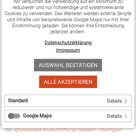
Wir versuchen die Verwendung auf ein Minimum zu
mit Doris Elfert
reduzieren und nur notwendige und systemrelevante
Cookies zu verwenden. Des Weiteren werden externe Skripte
und Inhalte von beispielsweise Google Maps nur mit Ihrer
29. März 2019, 09.30 – 17.30
Einstimmung geladen. Sie können Ihre Entscheidung
Uhr, Apolda,
jederzeit ändern.
Mehrgenerationenhaus
Datenschutzerklärung
» Ausführliche Seminarbeschreibung und
Impressum
Anmeldung
AUSWAHL BESTÄTIGEN
KULTUR LAND BILDEN ist ein gemeinsames
Kooperationsprojekt der LAG Soziokultur Thüringen,
ALLE AKZEPTIEREN
dem
Thüringer Theaterverband
und der
LAG Spiel
und Theater in Thüringen.
Es wird gefördert über das
Standard
Details
Bundesförderprogramm LandKULTUR
des
Bundesministeriums für Ernährung und
Google Maps
Details
Landwirtschaft, die
Thüringer Staatskanzlei
sowie
die
Sparkassen-Kulturstiftung Hessen-Thüringen
.