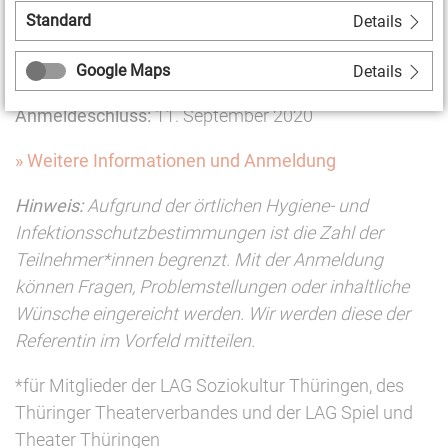
Arbeitszeiten:
09:00 – 16:00 Uhr
Standard
Details
Ort:
mon ami Weimar
, Goetheplatz 11, 99423 Weimar
Kosten:
45,- / 30,-* Euro
Google Maps
Details
Anmeldeschluss:
11. September 2020
» Weitere Informationen und Anmeldung
Hinweis:
Aufgrund der örtlichen Hygiene- und
Infektionsschutzbestimmungen ist die Zahl der
Teilnehmer*innen begrenzt. Mit der Anmeldung
können Fragen, Problemstellungen oder inhaltliche
Wünsche eingereicht werden. Wir werden diese der
Referentin im Vorfeld mitteilen.
*für Mitglieder der LAG Soziokultur Thüringen, des
Thüringer Theaterverbandes und der LAG Spiel und
Theater Thüringen