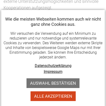
externe Unterstützungsmöglichkeiten und sinnvolle
Kooperationen aufgezeigt.
Inhalte:
Wie die meisten Webseiten kommen auch wir nicht
ganz ohne Cookies aus.
Blick auf den eigenen Verein (Ziele, Selbstverständnis,
…), Blick auf die gesuchten Ehrenamtlichen und den
Wir versuchen die Verwendung auf ein Minimum zu
Verein (Wen suchen wir? Warum? Wofür?),
reduzieren und nur notwendige und systemrelevante
Cookies zu verwenden. Des Weiteren werden externe Skripte
Mitgliederpflege und -neugewinnung, Freiwilligen-
und Inhalte von beispielsweise Google Maps nur mit Ihrer
Management, Kooperationen und Unterstützung
Einstimmung geladen. Sie können Ihre Entscheidung
jederzeit ändern.
Referentin: Claudia Koch
war Projektmitarbeiterin
Datenschutzerklärung
des Modellprojektes „Ehrenamt sicher in die Zukunft“
Impressum
in Hessen. Zurzeit arbeitet sie für das Unternehmen
pro regio, bei dem sie die nachhaltige Gestaltung von
AUSWAHL BESTÄTIGEN
Veränderungsprozessen von Institutionen im Bereich
der Stadt- und Regionalentwicklung berät.
ALLE AKZEPTIEREN
Termin:
25. September 2020 (Freitag)