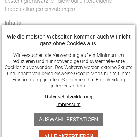
besteht grundsätzlich die Möglichkeit, eigene
Fragestellungen einzubringen.
Inhalte:
Medienrechtliche Grundlagen im Überblick, Urheber-
Wie die meisten Webseiten kommen auch wir nicht
und Persönlichkeitsrechte: Verstöße und Folgen,
ganz ohne Cookies aus.
Rechtsfragen der Selbst- und Fremddarstellung im
Wir versuchen die Verwendung auf ein Minimum zu
Netz, Kommunikation und Miteinander: Wo sind die
reduzieren und nur notwendige und systemrelevante
Grenzen (überschritten)?, Manipulation erkennen –
Cookies zu verwenden. Des Weiteren werden externe Skripte
Belästigungen begegnen,
und Inhalte von beispielsweise Google Maps nur mit Ihrer
Einstimmung geladen. Sie können Ihre Entscheidung
Datenschutz/Datensicherheit, Haftung & Sanktionen,
jederzeit ändern.
Aufsichtspflicht, Jugendschutz, aktuelle
Datenschutzerklärung
Entwicklungen
Impressum
Referent:
RA Christian Korte M.A.
ist Rechtsanwalt,
Sozialwissenschaftler, Berater und Referent aus
AUSWAHL BESTÄTIGEN
Mainz und beantwortet seit vielen Jahren
Rechtsfragen zu praxisrelevanten Themen der
ALLE AKZEPTIEREN