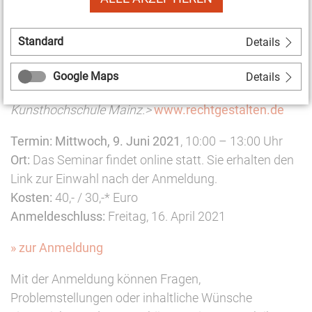
(Neuen) Medien sowie der Bereiche Kunst, Kultur,
Design. Zudem ist er Mitglied des Instituts für Kunst
Standard
Details
und Recht IFKUR e.V., der Deutschen Gesellschaft für
Ästhetik e.V. sowie Gründungsmitglied und derzeit
Google Maps
Details
Vorsitzender Vorstand der Freunde der
Kunsthochschule Mainz.>
www.rechtgestalten.de
Termin:
Mittwoch, 9. Juni 2021
, 10:00 – 13:00 Uhr
Ort:
Das Seminar findet online statt. Sie erhalten den
Link zur Einwahl nach der Anmeldung.
Kosten:
40,- / 30,-* Euro
Anmeldeschluss:
Freitag, 16. April 2021
» zur Anmeldung
Mit der Anmeldung können Fragen,
Problemstellungen oder inhaltliche Wünsche