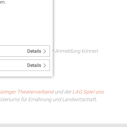
rn.
er*innen begrenzt. Mit der Anmeldung können
Details
im Vorfeld mitteilen.
Details
heater Thüringen
üringer Theaterverband
und der
LAG Spiel und
teriums für Ernährung und Landwirtschaft,