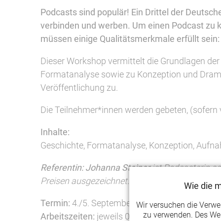
Podcasts sind populär! Ein Drittel der Deutsc
verbinden und werben. Um einen Podcast zu kreie
müssen einige Qualitätsmerkmale erfüllt sein:
Dieser Workshop vermittelt die Grundlagen de
Formatanalyse sowie zu Konzeption und Drama
Veröffentlichung zu.
Die Teilnehmer*innen werden gebeten, (sofer
Inhalte:
Geschichte, Formatanalyse, Konzeption, Aufna
Referentin: Johanna Steiner
ist Podcasterin so
Preisen ausgezeichnet.
www.johannasteiner.d
Wie die 
Termin:
4./5. September 2020 (Freitag/ Samst
Wir versuchen die Verw
zu verwenden. Des Wei
Arbeitszeiten:
jeweils 09:00 – 16:30 Uhr