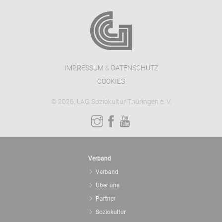
IMPRESSUM
&
DATENSCHUTZ
COOKIES
© 2026, LAG Soziokultur Thüringen e. V.
Verband
Verband
Über uns
Partner
Soziokultur