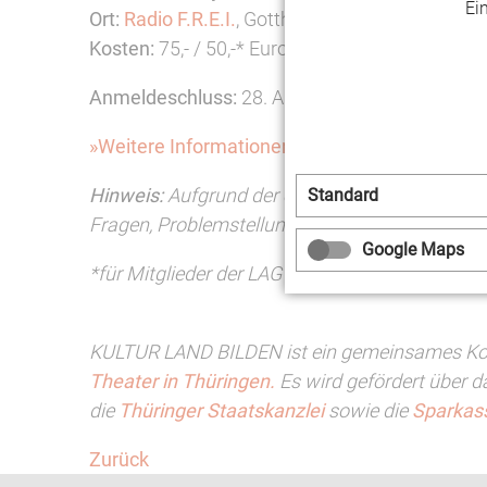
Ei
Ort:
Radio F.R.E.I.
, Gotthardtstraße 21, 99084 E
Kosten:
75,- / 50,-* Euro
Anmeldeschluss:
28. August 2020
»Weitere Informationen und Anmeldung
Hinweis:
Aufgrund der örtlichen Hygiene- und 
Standard
Fragen, Problemstellungen oder inhaltliche Wün
Google Maps
*für Mitglieder der LAG Soziokultur Thüringen
KULTUR LAND BILDEN ist ein gemeinsames Koo
Theater in Thüringen.
Es wird gefördert über 
die
Thüringer Staatskanzlei
sowie die
Sparkass
Zurück