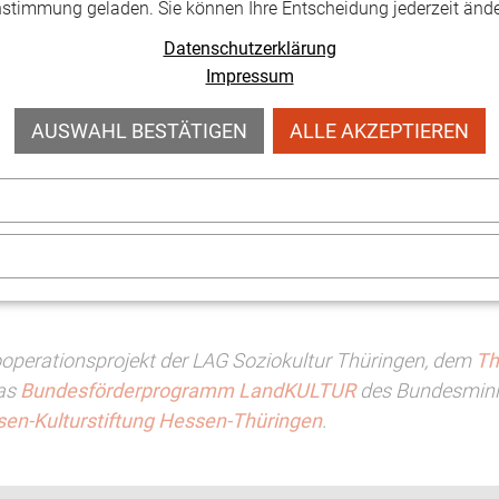
nstimmung geladen. Sie können Ihre Entscheidung jederzeit ände
rfurt
Datenschutzerklärung
Impressum
AUSWAHL BESTÄTIGEN
ALLE AKZEPTIEREN
Infektionsschutzbestimmungen ist die Zahl der Teilnehm
sche eingereicht werden. Wir werden diese der Referentin 
, des Thüringer Theaterverbandes und der LAG Spiel und T
perationsprojekt der LAG Soziokultur Thüringen, dem
Th
das
Bundesförderprogramm LandKULTUR
des Bundesminis
en-Kulturstiftung Hessen-Thüringen
.