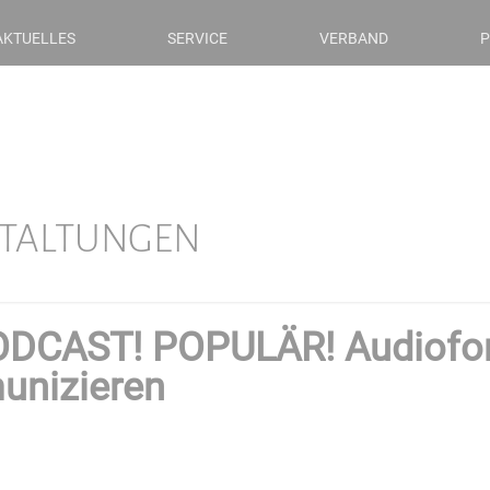
AKTUELLES
SERVICE
VERBAND
P
STALTUNGEN
PODCAST! POPULÄR! Audiofor
unizieren