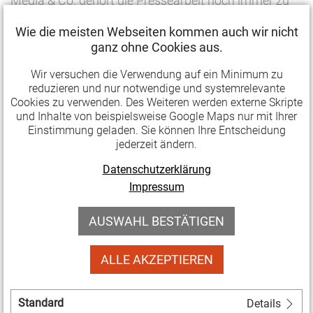
Media & Co. gehört die Pressearbeit noch immer zu
den zentralen Elementen der Öffentlichkeitsarbeit.
Wie die meisten Webseiten kommen auch wir nicht
Aber wie erreicht man die Redaktionen? Worauf
ganz ohne Cookies aus.
kommt es bei einer guten Pressemitteilung an? Wie
Wir versuchen die Verwendung auf ein Minimum zu
gelingt es, Kommunikationsanlässe zu schaffen,
reduzieren und nur notwendige und systemrelevante
damit Journalisten über Veranstaltungen und
Cookies zu verwenden. Des Weiteren werden externe Skripte
Projekte berichten? Das Seminar hilft, die
und Inhalte von beispielsweise Google Maps nur mit Ihrer
Einstimmung geladen. Sie können Ihre Entscheidung
Arbeitsweise der Medien zu verstehen und die eigene
jederzeit ändern.
Pressearbeit zu optimieren.
Datenschutzerklärung
Referent:
Bernd Seydel (Freier Journalist und
Impressum
Fotograf)
AUSWAHL BESTÄTIGEN
Termin:
14. Dezember 2018 (Freitag) von 17 bis 20
Uhr
ALLE AKZEPTIEREN
Ort:
Künstlerhof Roter Ochse, Elisabethstraße 8,
98553 Schleusingen
Standard
Details