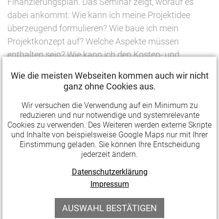
Finanzierungsplan. Das Seminar zeigt, worauf es
dabei ankommt: Wie kann ich meine Projektidee
überzeugend formulieren? Wie baue ich mein
Projektkonzept auf? Welche Aspekte müssen
enthalten sein? Wie kann ich den Kosten- und
Finanzierungsplan sinnvoll gliedern? Das Seminar
Wie die meisten Webseiten kommen auch wir nicht
bietet auch die Gelegenheit, eigene Projektanträge zu
ganz ohne Cookies aus.
besprechen.
Wir versuchen die Verwendung auf ein Minimum zu
reduzieren und nur notwendige und systemrelevante
Referentin: Kathrin Schremb
(Projekt- und
Cookies zu verwenden. Des Weiteren werden externe Skripte
Kulturmanagerin)
und Inhalte von beispielsweise Google Maps nur mit Ihrer
Termin:
9. Juli 2020 (Donnerstag),
Einstimmung geladen. Sie können Ihre Entscheidung
jederzeit ändern.
17:00—20:00 Uhr
Ort:
Kunstpavillon Eisenach, Wartburgallee 47, 99817
Datenschutzerklärung
Eisenach
Impressum
Kosten:
10,— Euro
AUSWAHL BESTÄTIGEN
Anmeldeschluss:
2. Juli 2020