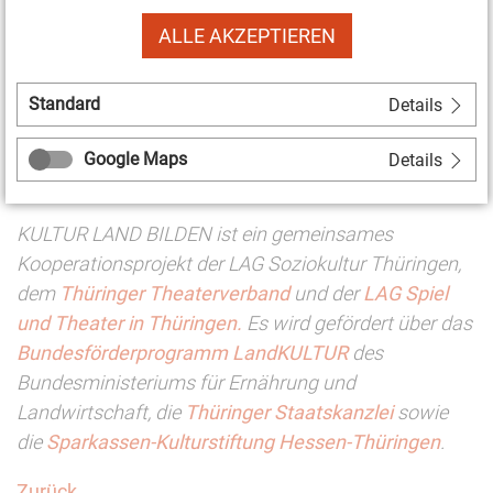
» Zur Anmeldung
ALLE AKZEPTIEREN
*für Mitglieder der LAG Soziokultur Thüringen, des
Standard
Thüringer Theaterverbandes und der LAG Spiel und
Details
Theater Thüringen
Google Maps
Details
KULTUR LAND BILDEN ist ein gemeinsames
Kooperationsprojekt der LAG Soziokultur Thüringen,
dem
Thüringer Theaterverband
und der
LAG Spiel
und Theater in Thüringen.
Es wird gefördert über das
Bundesförderprogramm LandKULTUR
des
Bundesministeriums für Ernährung und
Landwirtschaft, die
Thüringer Staatskanzlei
sowie
die
Sparkassen-Kulturstiftung Hessen-Thüringen
.
Zurück