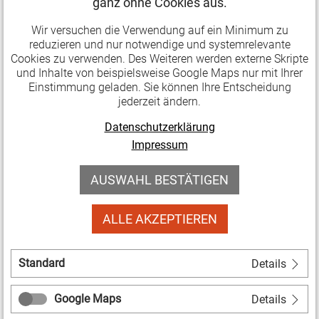
ganz ohne Cookies aus.
Ort.
Wir versuchen die Verwendung auf ein Minimum zu
Der Webtalk des Bundesverbands Soziokultur greift
reduzieren und nur notwendige und systemrelevante
den Begriff der Dritten Orte aus Sicht der Soziokultur
Cookies zu verwenden. Des Weiteren werden externe Skripte
und Inhalte von beispielsweise Google Maps nur mit Ihrer
auf und bringt unterschiedliche Perspektiven aus der
Einstimmung geladen. Sie können Ihre Entscheidung
Praxis zusammen. Im Mittelpunkt steht die Frage,
jederzeit ändern.
wie Dritte Orte im soziokulturellen Kontext konkret
Datenschutzerklärung
gelebt werden, welche Wirkungen sie entfalten und
Impressum
welche Bedingungen ihre Arbeit prägen.
AUSWAHL BESTÄTIGEN
Der Webtalk richtet sich an soziokulturelle
Einrichtungen, Verbände und Stiftungen sowie an
ALLE AKZEPTIEREN
Akteur*innen aus Kulturpolitik und Verwaltung – und
natürlich an alle, die sich für das Thema interessieren.
Standard
Details
Mit
Jan-Gerd Kühling
(Kultur & Beeren, Handbuch
How-To Dritter Ort),
Kerrin Nagel
(Kulturhaus Wilster)
Google Maps
Details
und
Olga Komarova
(KommVorZone) kommen