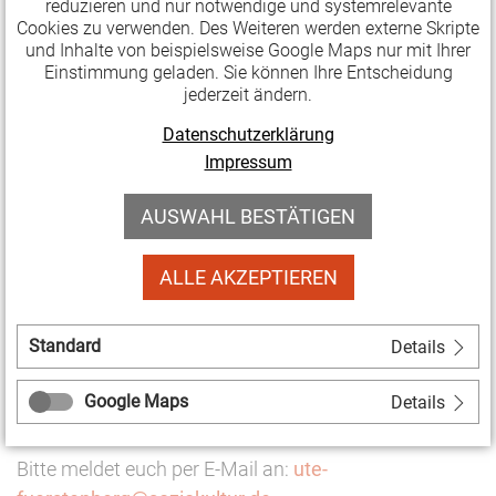
und Brandenburg – Wohin geht's?
reduzieren und nur notwendige und systemrelevante
Cookies zu verwenden. Des Weiteren werden externe Skripte
Do. 28.11.2024
und Inhalte von beispielsweise Google Maps nur mit Ihrer
Einstimmung geladen. Sie können Ihre Entscheidung
17:00 - 18:30 Uhr
jederzeit ändern.
Zoom
Datenschutzerklärung
Der
Bundesverband Soziokultur
lädt zum Webtalk.
Impressum
Die drei Landesverbände berichten über die Situation
AUSWAHL BESTÄTIGEN
der Soziokultur und der freien Kulturszene nach den
ostdeutschen Landtagswahlen. Mit dabei sind:
ALLE AKZEPTIEREN
Kirstin Zinke
(
Landesverband Soziokultur
Sachsen
),
Standard
Details
Detlef Fengler
(LAG Soziokultur Thüringen) und
Carsten F. Hiller
(
Landesverband ImPuls
Google Maps
Details
Brandenburg
)
Bitte meldet euch per E-Mail an:
ute-