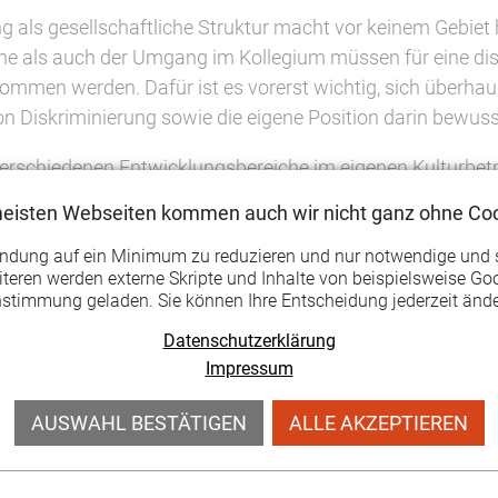
g als gesellschaftliche Struktur macht vor keinem Gebiet 
che als auch der Umgang im Kollegium müssen für eine dis
nommen werden. Dafür ist es vorerst wichtig, sich überhaup
 Diskriminierung sowie die eigene Position darin bewus
rschiedenen Entwicklungsbereiche im eigenen Kulturbetri
en erkannt werden. Der Workshop bietet Raum zur Diskuss
meisten Webseiten kommen auch wir nicht ganz ohne Coo
mpfunden werden.
endung auf ein Minimum zu reduzieren und nur notwendige und 
teren werden externe Skripte und Inhalte von beispielsweise Goo
nstimmung geladen. Sie können Ihre Entscheidung jederzeit ände
Datenschutzerklärung
Impressum
r: www.kulturlandbilden.de
AUSWAHL BESTÄTIGEN
ALLE AKZEPTIEREN
UR LAND BILDEN statt, einem gemeinsamen Kooperationsp
d Theater in Thüringen.