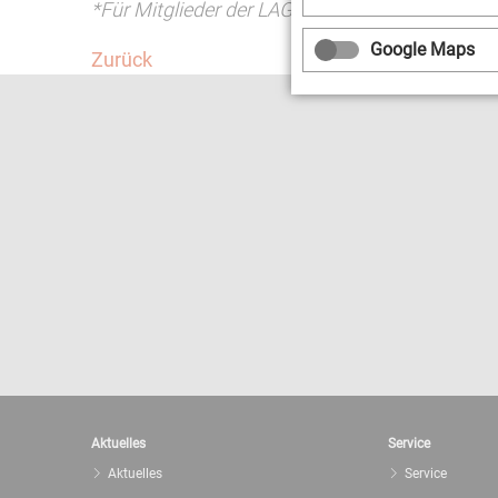
*Für Mitglieder der LAG Soziokultur Thüringen
Google Maps
Zurück
Aktuelles
Service
Aktuelles
Service