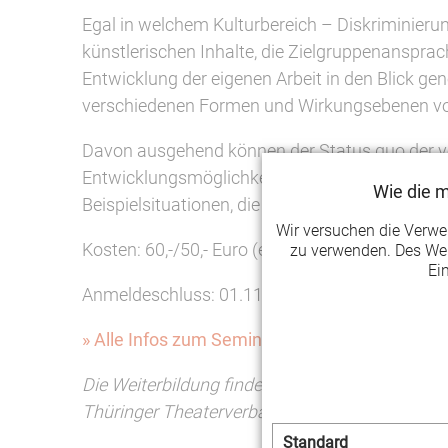
Egal in welchem Kulturbereich – Diskriminierun
künstlerischen Inhalte, die Zielgruppenanspra
Entwicklung der eigenen Arbeit in den Blick ge
verschiedenen Formen und Wirkungsebenen von
Davon ausgehend können der Status quo der ve
Entwicklungsmöglichkeiten und -notwendigkeit
Wie die 
Beispielsituationen, die als herausfordernd e
Wir versuchen die Verw
Kosten: 60,-/50,- Euro (ermäßigt*)
zu verwenden. Des Wei
Ei
Anmeldeschluss: 01.11.2023
» Alle Infos zum Seminar und Anmeldung unte
Die Weiterbildung findet im Rahmen von KULT
Thüringer Theaterverband und der LAG Spiel un
Standard