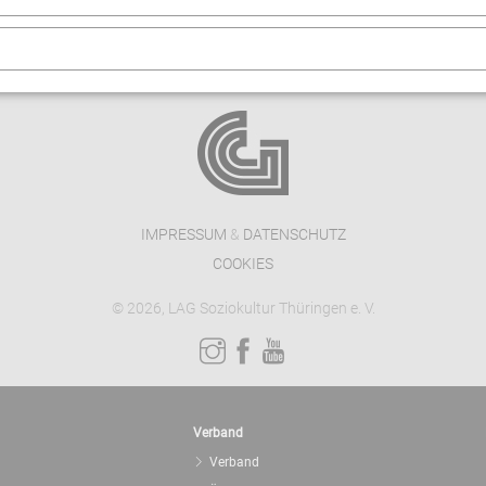
, des Thüringer Theaterverbandes und der LAG Spiel und T
IMPRESSUM
&
DATENSCHUTZ
COOKIES
© 2026, LAG Soziokultur Thüringen e. V.
Verband
Verband