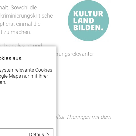
halt. Sowohl die
kriminierungskritische
t erst einmal die
st zu machen.
eb analysiert und
ion eigener diskriminierungsrelevanter
kies aus.
systemrelevante Cookies
gle Maps nur mit Ihrer
rn.
rojekt der LAG Soziokultur Thüringen mit dem
Details