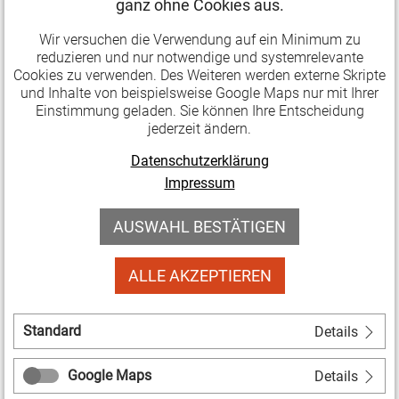
ganz ohne Cookies aus.
Unterweisung von Mitwirkenden
Verantwortung, Zuständigkeiten und Haftung
Wir versuchen die Verwendung auf ein Minimum zu
reduzieren und nur notwendige und systemrelevante
Das Seminar richtet sich an Mitarbeitende von
Cookies zu verwenden. Des Weiteren werden externe Skripte
und Inhalte von beispielsweise Google Maps nur mit Ihrer
Kultureinrichtungen, die Veranstaltungen technisch
Einstimmung geladen. Sie können Ihre Entscheidung
oder organisatorisch begleiten. Es eignet sich ebenso
jederzeit ändern.
für Mitarbeitende in Verwaltung oder Leitung, die über
Datenschutzerklärung
Personalentscheidungen im Veranstaltungsbereich
Impressum
verfügen. Nach Abschluss erhalten die
Teilnehmenden das Zertifikat "Aufsicht führende
AUSWAHL BESTÄTIGEN
Person".
ALLE AKZEPTIEREN
Referent:
Thomas Schiffmann
Termin (zweitägig):
Standard
Details
Mittwoch, 16. September: 08:30 bis 16:30 Uhr
Google Maps
Details
Donnerstag, 17. September: 08:30 bis 15:30 Uhr