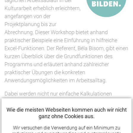
täglichen Arbeitsablauf in der
Kulturarbeit erheblich erleichtern,
angefangen von der
Projektplanung bis zur
Abrechnung. Dieser Workshop bietet anhand
praktischer Beispiele eine Einführung in hilfreiche
Excel-Funktionen. Der Referent, Béla Bisom, gibt einen
kurzen Überblick über die Grundfunktionen des
Programms und erläutert anhand zahlreicher
praktischer Übungen die konkreten
Anwendungsmöglichkeiten im Arbeitsalltag.
Dabei werden nicht nur einfache Kalkulationen
behandelt, sondern auch umfassendere Funktionen
Wie die meisten Webseiten kommen auch wir nicht
des Programms. Tipps und Beispiele zur Planung und
ganz ohne Cookies aus.
Verwaltung von Kulturprojekten runden den
Workshop ab. Die Teilnehmenden erlernen
Wir versuchen die Verwendung auf ein Minimum zu