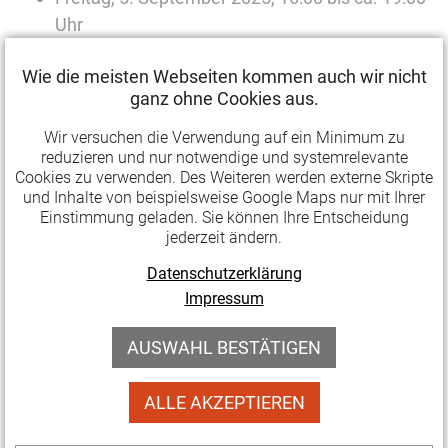
Uhr
Esquina del Tango, Schlösserstraße 5, 99084
Wie die meisten Webseiten kommen auch wir nicht
Erfurt (
Google Maps
)
ganz ohne Cookies aus.
Wir versuchen die Verwendung auf ein Minimum zu
Anmeldung Mitgliederversammlung
reduzieren und nur notwendige und systemrelevante
Cookies zu verwenden. Des Weiteren werden externe Skripte
Bitte meldet euch über das Formular an.
und Inhalte von beispielsweise Google Maps nur mit Ihrer
Einstimmung geladen. Sie können Ihre Entscheidung
Pflichtfeld
Name
*
jederzeit ändern.
Datenschutzerklärung
Impressum
Pflichtfeld
Mitgliedseinrichtung
*
AUSWAHL BESTÄTIGEN
Pflichtfeld
Anzahl Teilnehmer*innen
*
ALLE AKZEPTIEREN