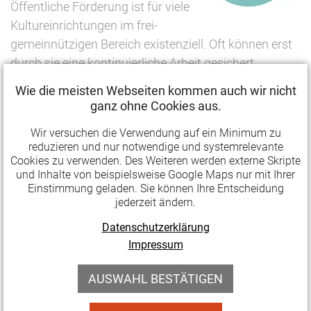
Öffentliche Förderung ist für viele
Kultureinrichtungen im frei-
gemeinnützigen Bereich existenziell. Oft können erst
durch sie eine kontinuierliche Arbeit gesichert,
Projekte realisiert oder Investitionen gestemmt
Wie die meisten Webseiten kommen auch wir nicht
werden. Die Fördermittel werden von Verwaltungen,
ganz ohne Cookies aus.
Verbänden oder Stiftungen auf den Ebenen Bund,
Wir versuchen die Verwendung auf ein Minimum zu
Land und Kommune ausgereicht.
reduzieren und nur notwendige und systemrelevante
Cookies zu verwenden. Des Weiteren werden externe Skripte
In der Infoveranstaltung stellen die drei
und Inhalte von beispielsweise Google Maps nur mit Ihrer
Landesverbände LAG Soziokultur, LAG Spiel und
Einstimmung geladen. Sie können Ihre Entscheidung
jederzeit ändern.
Theater und Thüringer Theaterverband aktuelle
Förderprogramme auf Bundes- und Landesebene vor
Datenschutzerklärung
und geben Tipps für die Antragstellung. Der Fokus
Impressum
liegt auf den Bereichen Soziokultur, Darstellende
AUSWAHL BESTÄTIGEN
Kunst und Ehrenamt.