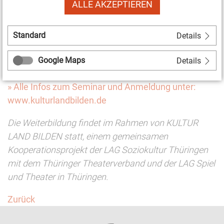
Kosten: 25,- Euro / kostenlos für Mitglieder der LAG
ALLE AKZEPTIEREN
Soziokultur Thüringen, des Thüringer
Theaterverbandes und der LAG Spiel und Theater in
Standard
Details
Thüringen
Google Maps
Details
Anmeldeschluss: 14.09.2023
» Alle Infos zum Seminar und Anmeldung unter:
www.kulturlandbilden.de
Die Weiterbildung findet im Rahmen von KULTUR
LAND BILDEN statt, einem gemeinsamen
Kooperationsprojekt der LAG Soziokultur Thüringen
mit dem Thüringer Theaterverband und der LAG Spiel
und Theater in Thüringen.
Zurück