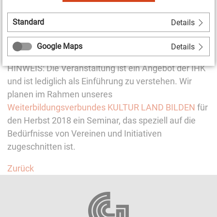
Arbeitszeiten:
09:00 – 12:00 Uhr
Ort:
IHK, Arnstädter Straße 34, 99096 Erfurt
Standard
Details
Kosten:
frei
Anmeldung:
über die IHK-Webseite
Google Maps
Details
HINWEIS: Die Veranstaltung ist ein Angebot der IHK
und ist lediglich als Einführung zu verstehen. Wir
planen im Rahmen unseres
Weiterbildungsverbundes KULTUR LAND BILDEN
für
den Herbst 2018 ein Seminar, das speziell auf die
Bedürfnisse von Vereinen und Initiativen
zugeschnitten ist.
Zurück