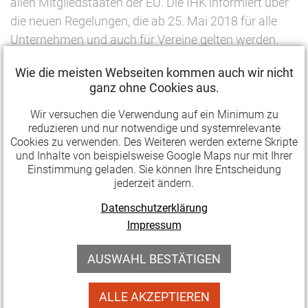
allen Mitgliedstaaten der EU. Die IHK informiert über
die neuen Regelungen, die ab 25. Mai 2018 für alle
Unternehmen und auch für Vereine gelten werden.
Inhalt:
Wie die meisten Webseiten kommen auch wir nicht
ganz ohne Cookies aus.
Rechtsgrundlagen
Wir versuchen die Verwendung auf ein Minimum zu
Datenschutzrechtliche Einwilligung
reduzieren und nur notwendige und systemrelevante
Verzeichnis von Verarbeitungstätigkeiten
Cookies zu verwenden. Des Weiteren werden externe Skripte
und Inhalte von beispielsweise Google Maps nur mit Ihrer
Informationspflichten
Einstimmung geladen. Sie können Ihre Entscheidung
Rechte der betroffenen Personen
jederzeit ändern.
Datenschutzerklärung
Referent:
Johannes Matzke
, Referatsleiter beim
Impressum
Thüringer Landesbeauftragten für den Datenschutz
AUSWAHL BESTÄTIGEN
und die Informationsfreiheit (TLfDI)
ALLE AKZEPTIEREN
Termin:
21. Juni (Do.)