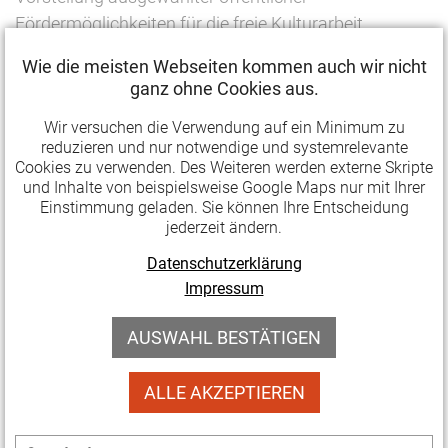
Fördermöglichkeiten für die freie Kulturarbeit
Die drei Landesverbände LAG Soziokultur, LAG Spiel
Wie die meisten Webseiten kommen auch wir nicht
und Theater und Thüringer Theaterverband stellen
ganz ohne Cookies aus.
aktuelle Förderprogramme auf Bundes- und
Wir versuchen die Verwendung auf ein Minimum zu
Landesebene vor und geben Tipps für die
reduzieren und nur notwendige und systemrelevante
Antragstellung. Der Fokus liegt auf den Bereichen
Cookies zu verwenden. Des Weiteren werden externe Skripte
Soziokultur, Darstellende Kunst und Ehrenamt.
und Inhalte von beispielsweise Google Maps nur mit Ihrer
Einstimmung geladen. Sie können Ihre Entscheidung
jederzeit ändern.
16.00 – 17.45 Uhr: FÖRDERBEDINGUNGEN
VERSTEHEN
Datenschutzerklärung
Infos zu den Allgemeinen Nebenbestimmungen für
Impressum
Projektförderung und weiteren relevanten
AUSWAHL BESTÄTIGEN
Vorschriften
Sobald eine Förderung genehmigt ist, ist der
ALLE AKZEPTIEREN
Empfänger verantwortlich alle rechtlichen
Vorschriften und Bedingungen einzuhalten. Dieser
Programmteil widmet sich insbesondere den