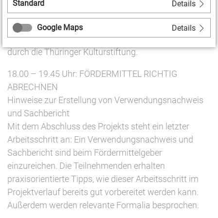
Standard
Details
Allgemeinen Nebenbestimmungen für die
Projektförderung (ANBest-P) und gibt ausführlich
Google Maps
Details
Hinweise zu relevanten Vorschriften – vorgestellt
durch die Thüringer Kulturstiftung.
18.00 – 19.45 Uhr: FÖRDERMITTEL RICHTIG
ABRECHNEN
Hinweise zur Erstellung von Verwendungsnachweis
und Sachbericht
Mit dem Abschluss des Projekts steht ein letzter
Arbeitsschritt an: Ein Verwendungsnachweis und
Sachbericht sind beim Fördermittelgeber
einzureichen. Die Teilnehmenden erhalten
praxisorientierte Tipps, wie dieser Arbeitsschritt im
Projektverlauf bereits gut vorbereitet werden kann.
Außerdem werden relevante Formalia besprochen.