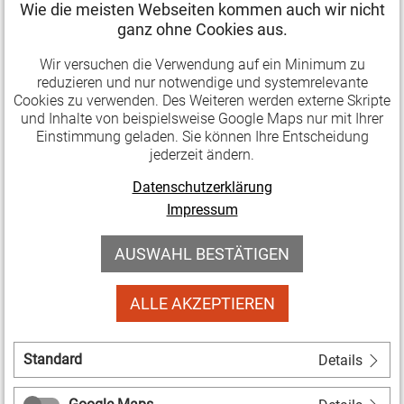
unterschiedlichster Angebote durch Ehrenamtliche
Wie die meisten Webseiten kommen auch wir nicht
begleitet und unterstützt. Doch welche
ganz ohne Cookies aus.
Rahmenbedingungen sind nötig, um
Wir versuchen die Verwendung auf ein Minimum zu
bürgerschaftliches Engagement sinnvoll im Rahmen
reduzieren und nur notwendige und systemrelevante
von zielgruppenspezifischen Bildungsangeboten
Cookies zu verwenden. Des Weiteren werden externe Skripte
und Inhalte von beispielsweise Google Maps nur mit Ihrer
einzusetzen? Welche Formen der Wertschätzung und
Einstimmung geladen. Sie können Ihre Entscheidung
Anerkennung sind geeignet, um ehrenamtliches
jederzeit ändern.
Engagement nachhaltig zu gestalten?
Datenschutzerklärung
Impressum
Die eingeladenen Experten*innen stellen Trends und
AUSWAHL BESTÄTIGEN
Entwicklungen vor dem Hintergrund
gesellschaftlicher Transformationen dar und
ALLE AKZEPTIEREN
diskutieren gemeinsam mit den Teilnehmenden Wege
und Potenziale für gelingendes bürgerschaftliches
Standard
Engagement in und durch lokale Bildungsbündnisse.
Details
Gleichzeitig unterzieht die Fachtagung den Einsatz