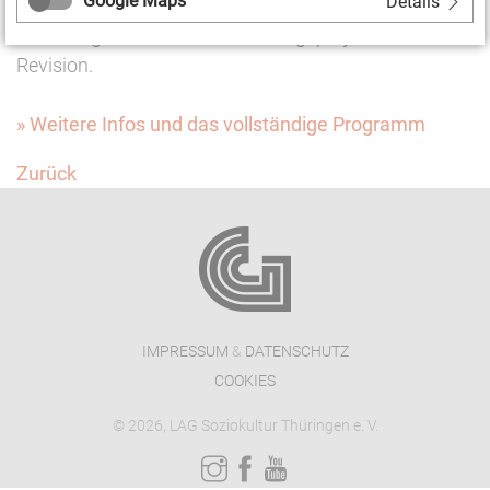
Google Maps
Details
von Ehrenamtlichen auf der Folie bisheriger
Erfahrungen in Kulturellen Bildungsprojekten einer
Revision.
» Weitere Infos und das vollständige Programm
Zurück
IMPRESSUM
&
DATENSCHUTZ
COOKIES
© 2026, LAG Soziokultur Thüringen e. V.