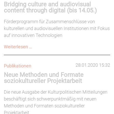
Bridging culture and audiovisual
Vereine
content through digital (bis 14.05.)
Förderprogramm für Zusammenschlüsse von
kulturellen und audiovisuellen Institutionen mit Fokus
auf innovativen Technologien
Bridging
Weiterlesen …
culture
and
28.01.2020 15:32
Publikationen
audiovisual
Neue Methoden und Formate
content
soziokultureller Projektarbeit
through
digital
Die neue Ausgabe der Kulturpolitischen Mitteilungen
(bis
beschäftigt sich schwerpunktmäßig mit neuen
14.05.)
Methoden und Formaten soziokultureller
Projektarbeit.