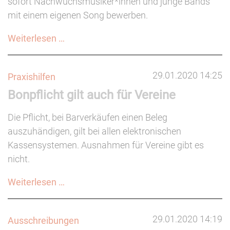
sofort Nachwuchsmusiker*innen und junge Bands
Gesellschaft
mit einem eigenen Song bewerben.
Ausschreibung:
Weiterlesen …
Rio
Reiser
29.01.2020 14:25
Praxishilfen
Songpreis
Bonpflicht gilt auch für Vereine
2020
(bis
Die Pflicht, bei Barverkäufen einen Beleg
28.05.)
auszuhändigen, gilt bei allen elektronischen
Kassensystemen. Ausnahmen für Vereine gibt es
nicht.
Bonpflicht
Weiterlesen …
gilt
auch
29.01.2020 14:19
Ausschreibungen
für