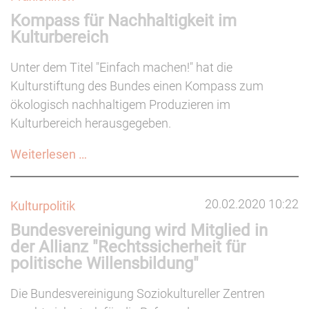
Kompass für Nachhaltigkeit im
Kultur
Kulturbereich
&
Politik
Unter dem Titel "Einfach machen!" hat die
erschienen
Kulturstiftung des Bundes einen Kompass zum
ökologisch nachhaltigem Produzieren im
Kulturbereich herausgegeben.
Kompass
Weiterlesen …
für
Nachhaltigkeit
20.02.2020 10:22
Kulturpolitik
im
Bundesvereinigung wird Mitglied in
Kulturbereich
der Allianz "Rechtssicherheit für
politische Willensbildung"
Die Bundesvereinigung Soziokultureller Zentren