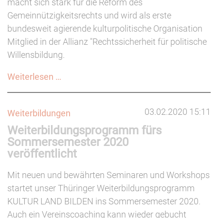
macht sich stark für die Reform des
Gemeinnützigkeitsrechts und wird als erste
bundesweit agierende kulturpolitische Organisation
Mitglied in der Allianz "Rechtssicherheit für politische
Willensbildung.
Bundesvereinigung
Weiterlesen …
wird
Mitglied
03.02.2020 15:11
Weiterbildungen
in
Weiterbildungsprogramm fürs
der
Sommersemester 2020
Allianz
veröffentlicht
"Rechtssicherheit
für
Mit neuen und bewährten Seminaren und Workshops
politische
startet unser Thüringer Weiterbildungsprogramm
Willensbildung"
KULTUR LAND BILDEN ins Sommersemester 2020.
Auch ein Vereinscoaching kann wieder gebucht