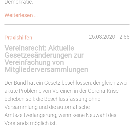
Demokratie.
&
Politik
Neue
Weiterlesen …
erschienen
Ausgabe
der
26.03.2020 12:55
Praxishilfen
Zeitschrift
Vereinsrecht: Aktuelle
SOZIOkultur
Gesetzesänderungen zur
zum
Vereinfachung von
Thema
Mitgliederversammlungen
"Demokratie"
erschienen
Der Bund hat ein Gesetz beschlossen, der gleich zwei
akute Probleme von Vereinen in der Corona-Krise
beheben soll: die Beschlussfassung ohne
Versammlung und die automatische
Amtszeitverlängerung, wenn keine Neuwahl des
Vorstands möglich ist.