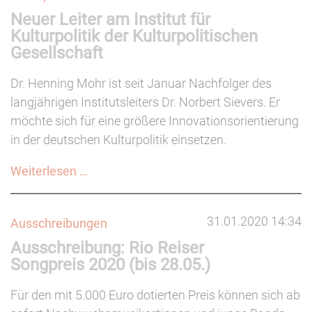
Neuer Leiter am Institut für
Neues
Kulturpolitik der Kulturpolitischen
Programm
Gesellschaft
zur
Förderung
Dr. Henning Mohr ist seit Januar Nachfolger des
von
langjährigen Institutsleiters Dr. Norbert Sievers. Er
Kleinkonzerten
möchte sich für eine größere Innovationsorientierung
(bis
in der deutschen Kulturpolitik einsetzen.
23.02.)
Neuer
Weiterlesen …
Leiter
am
31.01.2020 14:34
Ausschreibungen
Institut
Ausschreibung: Rio Reiser
für
Songpreis 2020 (bis 28.05.)
Kulturpolitik
der
Für den mit 5.000 Euro dotierten Preis können sich ab
Kulturpolitischen