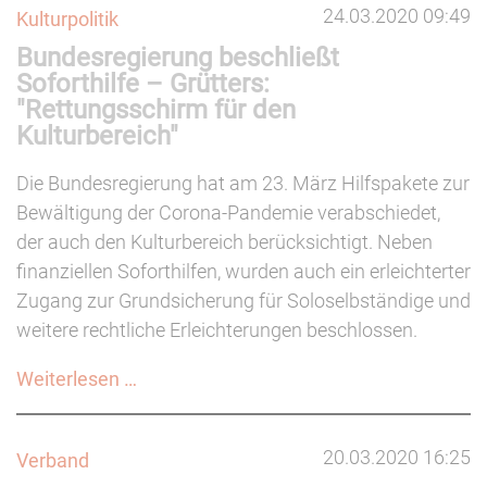
24.03.2020 09:49
Kulturpolitik
fordert
Bundesregierung beschließt
Soziokultur-
Soforthilfe – Grütters:
Nothilfefonds
"Rettungsschirm für den
von
Kulturbereich"
6
Mio.
Die Bundesregierung hat am 23. März Hilfspakete zur
Euro
Bewältigung der Corona-Pandemie verabschiedet,
der auch den Kulturbereich berücksichtigt. Neben
finanziellen Soforthilfen, wurden auch ein erleichterter
Zugang zur Grundsicherung für Soloselbständige und
weitere rechtliche Erleichterungen beschlossen.
Bundesregierung
Weiterlesen …
beschließt
Soforthilfe
20.03.2020 16:25
Verband
–