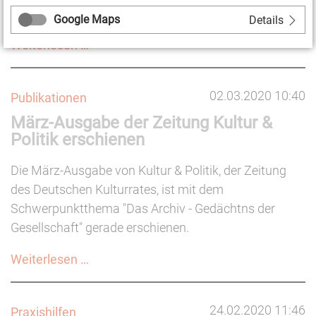
Nachbarschaften.
Google Maps
Details
Tag
Weiterlesen …
der
Nachbarn
02.03.2020 10:40
Publikationen
am
März-Ausgabe der Zeitung Kultur &
29.
Politik erschienen
Mai
Die März-Ausgabe von Kultur & Politik, der Zeitung
des Deutschen Kulturrates, ist mit dem
Schwerpunktthema "Das Archiv - Gedächtns der
Gesellschaft" gerade erschienen.
März-
Weiterlesen …
Ausgabe
der
24.02.2020 11:46
Praxishilfen
Zeitung