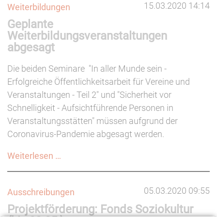
15.03.2020 14:14
Weiterbildungen
Thüringens
Geplante
trifft
Weiterbildungsveranstaltungen
es
abgesagt
hart
-
Die beiden Seminare "In aller Munde sein -
Ergebnisse
Erfolgreiche Öffentlichkeitsarbeit für Vereine und
Blitzumfrage
Veranstaltungen - Teil 2" und "Sicherheit vor
Schnelligkeit - Aufsichtführende Personen in
Veranstaltungsstätten" müssen aufgrund der
Coronavirus-Pandemie abgesagt werden.
Geplante
Weiterlesen …
Weiterbildungsveranstaltungen
abgesagt
05.03.2020 09:55
Ausschreibungen
Projektförderung: Fonds Soziokultur