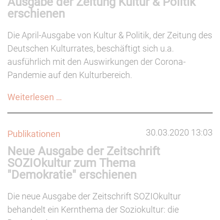
Ausgabe der Zeitung Kultur & Politik
für
erschienen
Einrichtungen
der
Die April-Ausgabe von Kultur & Politik, der Zeitung des
Soziokultur
Deutschen Kulturrates, beschäftigt sich u.a.
und
ausführlich mit den Auswirkungen der Corona-
Kulturarbeit
Pandemie auf den Kulturbereich.
Wie
Weiterlesen …
krisenfest
ist
30.03.2020 13:03
Publikationen
die
Neue Ausgabe der Zeitschrift
Kultur?
SOZIOkultur zum Thema
April-
"Demokratie" erschienen
Ausgabe
der
Die neue Ausgabe der Zeitschrift SOZIOkultur
Zeitung
behandelt ein Kernthema der Soziokultur: die
Kultur