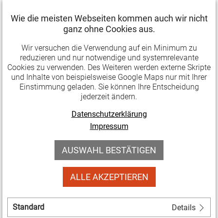
(bis 02.05.)
Wie die meisten Webseiten kommen auch wir nicht
Bis zum 2. Mai können beim Fonds
ganz ohne Cookies aus.
Projektförderanträge für innovative soziokulturelle
Wir versuchen die Verwendung auf ein Minimum zu
Projekte für das zweite Halbjahr 2020 eingereicht
reduzieren und nur notwendige und systemrelevante
werden. Ein Schwerpunkt dabei ist das Thema
Cookies zu verwenden. Des Weiteren werden externe Skripte
und Inhalte von beispielsweise Google Maps nur mit Ihrer
Nachhaltigkeit.
Einstimmung geladen. Sie können Ihre Entscheidung
jederzeit ändern.
Projektförderung:
Weiterlesen …
Fonds
Datenschutzerklärung
Soziokultur
Impressum
02.03.2020 10:56
Meldungen
(bis
AUSWAHL BESTÄTIGEN
Tag der Nachbarn am 29. Mai
02.05.)
Am 29. Mai 2020 ruft die nebenan.de Stiftung zum
ALLE AKZEPTIEREN
dritten Mal zum bundesweiten Tag der Nachbarn auf,
an dem sich jede*r beteiligen kann. Das Ziel: Mehr
Standard
Details
Gemeinschaft und weniger Anonymität in unseren