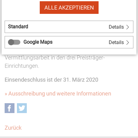
ALLE AKZEPTIEREN
Vermittlungsprogramme entwickeln, um ihr
kulturelles Erbe, ihre Artefakte und Produktionen
einem diversen Publikum zugänglich zu machen.
Standard
Details
Das Preisgeld versteht sich als fördernder Beitrag für
Google Maps
Details
die strategische Weiterentwicklung der
Vermittlungsarbeit in den drei Preisträger-
Einrichtungen.
Einsendeschluss ist der 31. März 2020
» Ausschreibung und weitere Informationen
Facebook
Twitter
Zurück