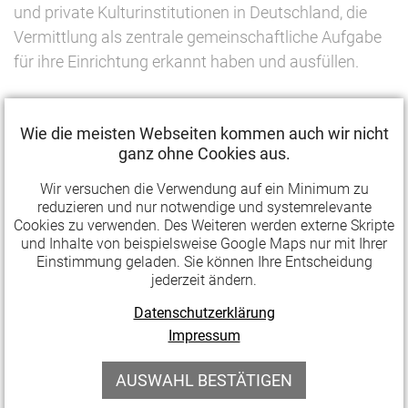
und private Kulturinstitutionen in Deutschland, die
Vermittlung als zentrale gemeinschaftliche Aufgabe
für ihre Einrichtung erkannt haben und ausfüllen.
Der Preis zeichnet zukunftsweisende Strategien und
Wie die meisten Webseiten kommen auch wir nicht
ihre nachhaltige Verankerung aus. Er möchte dazu
ganz ohne Cookies aus.
beitragen, den Stellenwert von Kulturvermittlung als
Kernfunktion in den Einrichtungen zu stärken und
Wir versuchen die Verwendung auf ein Minimum zu
reduzieren und nur notwendige und systemrelevante
Transformationsprozesse zu unterstützen.
Cookies zu verwenden. Des Weiteren werden externe Skripte
und Inhalte von beispielsweise Google Maps nur mit Ihrer
Gemäß der Förderstrategie der Commerzbank-
Einstimmung geladen. Sie können Ihre Entscheidung
jederzeit ändern.
Stiftung konzentriert sich ZukunftsGut auf die
Vermittlung des künstlerischen kulturellen Erbes –
Datenschutzerklärung
hier in den Bereichen Bildende Kunst, Musik, Literatur,
Impressum
Theater sowie Kulturgeschichte. Angesprochen sind
AUSWAHL BESTÄTIGEN
insbesondere Museen, Konzert- und Opernhäuser,
Literaturhäuser wie auch Theater, die