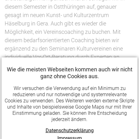
diesem Semester in Ostthüringen auf, genauer
gesagt im neuen Kunst- und Kulturzentrum
Häselburg in Gera. Auch gibt es wieder die
Möglichkeit, ein Vereinscoaching zu buchen. Mit
diesem bedarfsorientierten Coaching bieten wir
ergänzend zu den Seminaren Kulturvereinen eine
individuelle Vor-Ort-Beratung durch Experten an.
Wie die meisten Webseiten kommen auch wir nicht
Seminarübersicht:
ganz ohne Cookies aus.
ERSTE-HILFE-LEHRGANG - In Notfallsituationen
Wir versuchen die Verwendung auf ein Minimum zu
richtig agieren
reduzieren und nur notwendige und systemrelevante
Cookies zu verwenden. Des Weiteren werden externe Skripte
26. September 2019, Gotha
und Inhalte von beispielsweise Google Maps nur mit Ihrer
HER MIT DEN LIKES! Social-Media-Strategien
Einstimmung geladen. Sie können Ihre Entscheidung
wirksam und zielgruppengerecht entwickeln
jederzeit ändern.
18. November 2019, Erfurt
Datenschutzerklärung
ACHTUNG, HYGIENEKONTROLLE! Vorschriften
Impressum