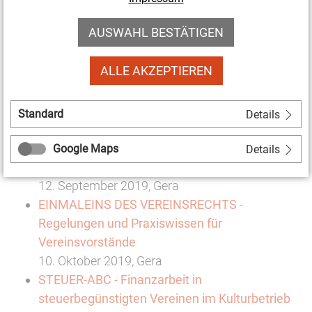
und Anforderungen für den Kulturbetrieb
21. November 2019, Erfurt
AUSWAHL BESTÄTIGEN
WANTED! Strategien für die
Nachwuchsgewinnung im Verein
ALLE AKZEPTIEREN
25. Januar 2020, Weimar
Standard
Details
Kompaktseminare in Ostthüringen:
GEWUSST WIE! Fördermittelanträge verstehen
Google Maps
Details
und schreiben
12. September 2019, Gera
EINMALEINS DES VEREINSRECHTS -
Regelungen und Praxiswissen für
Vereinsvorstände
10. Oktober 2019, Gera
STEUER-ABC - Finanzarbeit in
steuerbegünstigten Vereinen im Kulturbetrieb