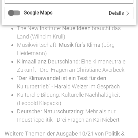
Gespräch
Städtebau
: Wie wollen wir zusammenleben?
Google Maps
Details
(Alissa Diesch)
The New Institute:
Neue Ideen
braucht das
Land (Wilhelm Krull)
Musikwirtschaft:
Musik für’s Klima
(Jörg
Heidemann)
Klimaallianz Deutschland:
Eine klimaneutrale
Zukunft - Drei Fragen an Christiane Averbeck
"
Der Klimawandel ist ein Test für den
Kulturbetrieb
" - Harald Welzer im Gespräch
Kulturelle Bildung: Kulturelle Nachhaltigkeit
(Leopold Klepacki)
Deutscher Naturschutzring
: Mehr als nur
Industriepolitik - Drei Fragen an Kai Niebert
Weitere Themen der Ausgabe 10/21 von Politik &