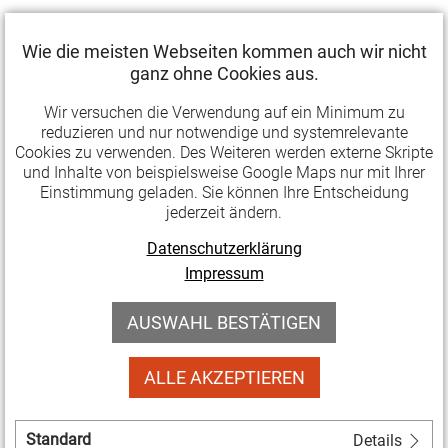
Kultureller Wandel und Nachhaltigkeit:
Kultur
Wie die meisten Webseiten kommen auch wir nicht
für gutes Klima (Olaf Zimmermann)
ganz ohne Cookies aus.
Krisen mitdenken
(Markus Hilgert)
UNESCO:
Erbe und Nachhaltigkeit
(Roman
Wir versuchen die Verwendung auf ein Minimum zu
reduzieren und nur notwendige und systemrelevante
Luckscheiter)
Cookies zu verwenden. Des Weiteren werden externe Skripte
Bundeskulturpolitik:
Klimaneutralität in der
und Inhalte von beispielsweise Google Maps nur mit Ihrer
Kultur
noch vor 2045 anstreben (Günter
Einstimmung geladen. Sie können Ihre Entscheidung
jederzeit ändern.
Winands)
Deutsche Bundesstiftung Umwelt:
Die vierte
Datenschutzerklärung
Säule der Nachhaltigkeit
(Alexander Bonde und
Impressum
Constanze Fuhrmann)
AUSWAHL BESTÄTIGEN
Kulturstiftung des Bundes: Warum einen
CO2-
Rechner
zu nutzen eine kulturelle Tat ist
ALLE AKZEPTIEREN
(Hortensia Völckers)
Klimaschutz in den Städten: "
Wohnen muss
teurer werden
" - Uwe Schneidewind im
Standard
Details