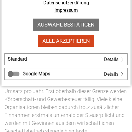
Datenschutzerklärung
Betrag wird nun auf 100.000 Euro Einnahmen pro
Impressum
Jahr angehoben, sodass nur noch wenige
gemeinnützige Körperschaften davon betroffen sein
AUSWAHL BESTÄTIGEN
werden und Rücklagen zukünftig leichter gebildet
werden können.
ALLE AKZEPTIEREN
Freigrenze für wirtschaftliche Geschäftsbetriebe
Standard
Details
steigt
Google Maps
Details
Die Freigrenze für wirtschaftliche Geschäftsbetriebe
(§ 64 Abs. 3 AO) steigt von 45.000 auf 50.000 Euro
Umsatz pro Jahr. Erst oberhalb dieser Grenze werden
Körperschaft- und Gewerbesteuer fällig. Viele kleine
Organisationen bleiben dadurch trotz zusätzlicher
Einnahmen erstmals unterhalb der Steuerpflicht und
werden mit Gewinnen aus dem wirtschaftlichen
Geschäftsbetrieb steuerlich entlastet.