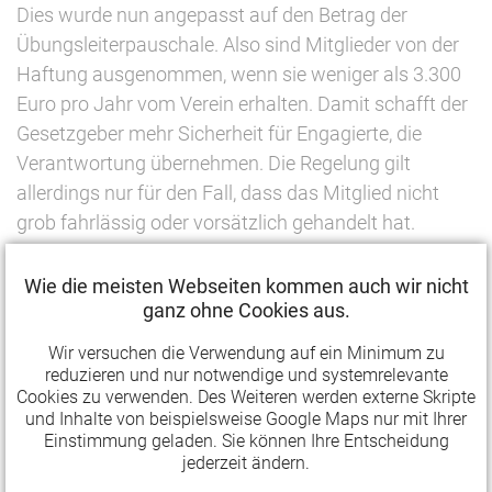
Dies wurde nun angepasst auf den Betrag der
Übungsleiterpauschale. Also sind Mitglieder von der
Haftung ausgenommen, wenn sie weniger als 3.300
Euro pro Jahr vom Verein erhalten. Damit schafft der
Gesetzgeber mehr Sicherheit für Engagierte, die
Verantwortung übernehmen. Die Regelung gilt
allerdings nur für den Fall, dass das Mitglied nicht
grob fahrlässig oder vorsätzlich gehandelt hat.
Zeitnahe Mittelverwendung erleichtert
Wie die meisten Webseiten kommen auch wir nicht
ganz ohne Cookies aus.
Bisher mussten gemeinnützige Vereine, die mehr als
Wir versuchen die Verwendung auf ein Minimum zu
45.000 Euro Einnahmen im Geschäftsjahr erzielten,
reduzieren und nur notwendige und systemrelevante
diese Mittel zeitnah verwenden (§ 55 Abs. 1 Nr. 5 AO).
Cookies zu verwenden. Des Weiteren werden externe Skripte
und Inhalte von beispielsweise Google Maps nur mit Ihrer
Zeitnah heißt: Die Mittel müssen bis Ende des
Einstimmung geladen. Sie können Ihre Entscheidung
übernächsten Geschäftsjahres dem
jederzeit ändern.
satzungsmäßigen Zweck zugeführt werden. Dieser