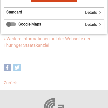
und die aktuellen Kontaktdaten einzureichen.
Vorschlagsberechtigt sind kulturelle Vereine,
Standard
Details
Verbände, Institutionen sowie Kommunen in
Thüringen. Die Preisverleihung findet im Herbst
Google Maps
Details
dieses Jahres statt.
» Weitere
Informationen
auf der Webseite der
Thüringer Staatskanzlei
Facebook
Twitter
Zurück