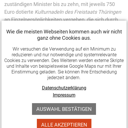
zuständigen Minister bis zu zehn, mit jeweils 750
Euro dotierte
Kulturnadeln des Freistaats Thüringen
an Einzelpersönlichkeiten vergeben, die sich durch
herausragende ehrenamtliche Arbeit im
Wie die meisten Webseiten kommen auch wir nicht
Kulturbereich in Thüringen ausgezeichnet haben.
ganz ohne Cookies aus.
Mit der Preisvergabe stärkt der Freistaat seit 2014 die
Wir versuchen die Verwendung auf ein Minimum zu
reduzieren und nur notwendige und systemrelevante
Anerkennung ehrenamtlichen Engagements in
Cookies zu verwenden. Des Weiteren werden externe Skripte
Thüringen. Vorschläge können
bis zum 31. Januar
und Inhalte von beispielsweise Google Maps nur mit Ihrer
2021
in der Thüringer Staatskanzlei (Abteilung Kultur
Einstimmung geladen. Sie können Ihre Entscheidung
jederzeit ändern.
und Kunst, Postfach 90 02 53, 99105 Erfurt) in
schriftlicher Form unter Nennung der vollständigen
Datenschutzerklärung
Absenderangabe oder per Mail unter
kulturnadel-
Impressum
thueringen@tsk.thueringen.de
eingereicht werden.
AUSWAHL BESTÄTIGEN
Zu jedem vorgeschlagenen Preisträger sind eine
Kurzbiografie, eine sachlich fundierte Begründung
ALLE AKZEPTIEREN