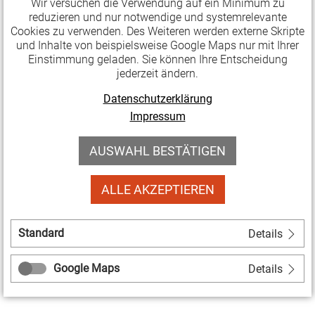
Wir versuchen die Verwendung auf ein Minimum zu
Soziokultur in Jena gewählt. Mit Kristina Glöckler (Ins
reduzieren und nur notwendige und systemrelevante
Netz e.V.), Juliane Döschner (FreiRaum Jena e.V.)
Cookies zu verwenden. Des Weiteren werden externe Skripte
und Inhalte von beispielsweise Google Maps nur mit Ihrer
sowie Marcus Hannuschek und Ludwig Hettmann
Einstimmung geladen. Sie können Ihre Entscheidung
(beide Wagner e.V.) auch drei unserer
jederzeit ändern.
Mitgliedseinrichtungen in dem Gremium vertreten.
Datenschutzerklärung
Impressum
Die Vertreter*innen arbeiten in den kommenden
beiden Jahren für die IG Soziokultur im Beirat
AUSWAHL BESTÄTIGEN
Soziokultur, der in der Kommunalpolitik die
soziokulturellen Belange vertritt und darüber hinaus
ALLE AKZEPTIEREN
die Förderanträge aus dem stadteigenen "Fonds
Soziokultur" begutachtet.
Standard
Details
» Informationen zum Beirat Soziokultur Jena [extern]
Google Maps
Details
Facebook
Twitter