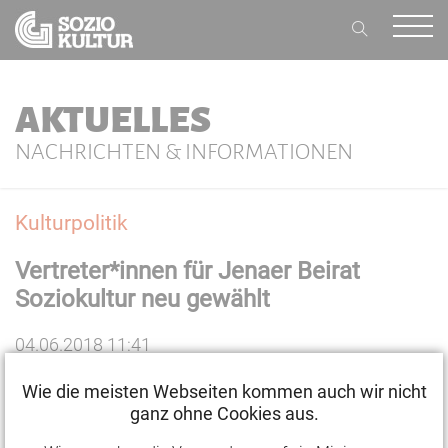
AKTUELLES
NACHRICHTEN & INFORMATIONEN
Kulturpolitik
Vertreter*innen für Jenaer Beirat
Soziokultur neu gewählt
04.06.2018 11:41
Wie die meisten Webseiten kommen auch wir nicht
Am 29. Mai wurden im Café Wagner turnusmäßig die
ganz ohne Cookies aus.
neuen Vertreterinnen und Vertreter für den Beirat