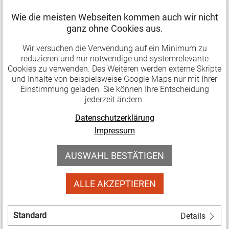
vorwiegend ländliches, deren Gründung ein
Wie die meisten Webseiten kommen auch wir nicht
städtisches Phänomen. Bestehende Vereine in
ganz ohne Cookies aus.
ländlichen Regionen kämpfen besonders häufig
damit, neue Engagierte zu gewinnen. Auch ihr
Wir versuchen die Verwendung auf ein Minimum zu
reduzieren und nur notwendige und systemrelevante
Bestand ist damit gefährdet.
Cookies zu verwenden. Des Weiteren werden externe Skripte
und Inhalte von beispielsweise Google Maps nur mit Ihrer
Die Studie der Gemeinschaftsinitiative ZiviZ
Einstimmung geladen. Sie können Ihre Entscheidung
jederzeit ändern.
(Zivilgesellschaft in Zahlen" beruht auf
Vereinsregisterdaten, Interviews, Fallstudien und der
Datenschutzerklärung
Verdichtung laufender Forschungsprojekte von ZiviZ
Impressum
im Stifterverband. Es werden neue Zahlen zum
AUSWAHL BESTÄTIGEN
Vereinssterben in ländlichen Regionen in Deutschland
und
ALLE AKZEPTIEREN
Ursachen dafür diskutiert. Anhand erfolgreicher
Beispiele und innovativer Ansätze digitalen
Engagements werden Chancen der Digitalisierung für
Standard
Details
Vereine