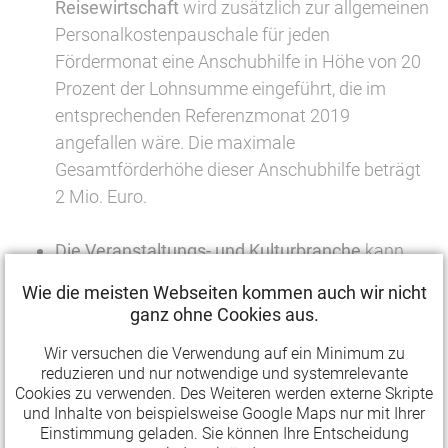
Reisewirtschaft
wird zusätzlich zur allgemeinen
Personalkostenpauschale für jeden
Fördermonat eine Anschubhilfe in Höhe von 20
Prozent der Lohnsumme eingeführt, die im
entsprechenden Referenzmonat 2019
angefallen wäre. Die maximale
Gesamtförderhöhe dieser Anschubhilfe beträgt
2 Mio. Euro.
Die Veranstaltungs- und Kulturbranche
kann
zusätzlich Ausfall- und Vorbereitungskosten, die
Wie die meisten Webseiten kommen auch wir nicht
bis zu 12 Monate vor Beginn des geplanten
ganz ohne Cookies aus.
Veranstaltungsdatums angefallen sind, geltend
Wir versuchen die Verwendung auf ein Minimum zu
machen.
reduzieren und nur notwendige und systemrelevante
Cookies zu verwenden. Des Weiteren werden externe Skripte
Antragstellern wird in begründeten Härtefällen
und Inhalte von beispielsweise Google Maps nur mit Ihrer
Einstimmung geladen. Sie können Ihre Entscheidung
die Möglichkeit eingeräumt,
alternative