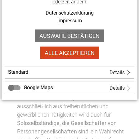
jederzeit ändern.
Vergleichszeiträume
zur Ermittlung des
Datenschutzerklärung
Umsatzrückgangs im Jahr 2019 zu wählen.
Impressum
Unternehmen in Trägerschaft von
AUSWAHL BESTÄTIGEN
Religionsgemeinschaften
sowie junge
Unternehmen bis zum Gründungsdatum 31.
ALLE AKZEPTIEREN
Oktober 2020 sind ab jetzt antragsberechtigt.
Bisher konnten nur Unternehmen, die bis zum
Standard
Details
30. April 2020 gegründet waren, einen Antrag
stellen.
Google Maps
Details
Wie für Soloselbständige mit Einnahmen
ausschließlich aus freiberuflichen und
gewerblichen Tätigkeiten wird auch für
Soloselbständige, die Gesellschafter von
Personengesellschaften sind
, ein Wahlrecht