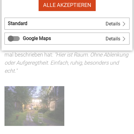
ALLE AKZEPTIEREN
weiterhin künstlerische Kurse geben, auch
Übernachtungen und Gruppenaufenthalte sollen
möglich sein. Sicher wird manches anders werden.
Standard
Details
Aber es gibt die berechtigte Hoffnung, dass der
ehemalige Ort der Sommerakademie in Böhlen
Google Maps
Details
weiterhin so bleibt wie eine Künstlerin ihn vorzeiten
mal beschrieben hat:
"Hier ist Raum. Ohne Ablenkung
oder Aufgeregtheit. Einfach, ruhig, besonders und
echt."