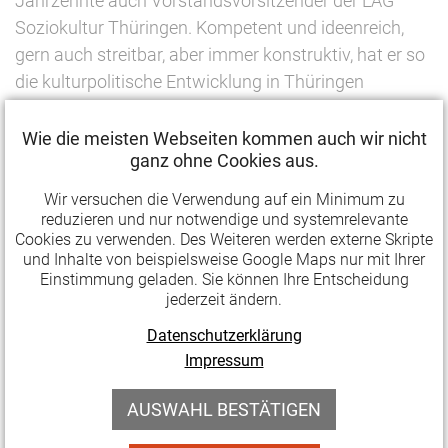
Jahrzehnte auch Vorstandsvorsitzender der LAG
Soziokultur Thüringen. Kompetent und ideenreich,
gern auch streitbar, aber immer konstruktiv, hat er so
die kulturpolitische Entwicklung in Thüringen
mitgeprägt.
Wie die meisten Webseiten kommen auch wir nicht
Den beruflichen Ausstieg der Gründergeneration zu
ganz ohne Cookies aus.
bewältigen ist für viele Kultureinrichtungen nicht
Wir versuchen die Verwendung auf ein Minimum zu
einfach. In Böhlen ist der Generationenwechsel trotz
reduzieren und nur notwendige und systemrelevante
jahrelanger Bemühungen – und eines nochmal
Cookies zu verwenden. Des Weiteren werden externe Skripte
und Inhalte von beispielsweise Google Maps nur mit Ihrer
hoffnungsvollen Ansatzes im Jahr eins der Corona-
Einstimmung geladen. Sie können Ihre Entscheidung
Pandemie – letztlich leider nicht geglückt. Im
jederzeit ändern.
vergangenen Jahr hat die Thüringische
Datenschutzerklärung
Sommerakademie ihren Betrieb endgültig eingestellt.
Impressum
Neue Eigentümer haben die Grundstücke im Herbst
AUSWAHL BESTÄTIGEN
2021 übernommen und wollen den Fabrikhof mit
einem ähnlichen Konzept weiterführen. So soll es