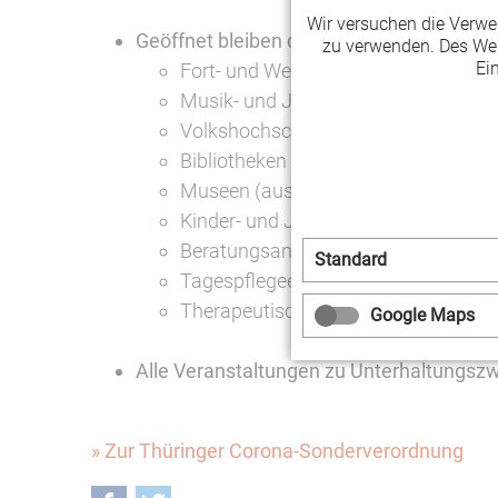
Wir versuchen die Verw
Geöffnet bleiben dürfen u.a. folgende Bil
zu verwenden. Des Wei
Ei
Fort- und Weiterbildungsangebote
Musik- und Jugendkunstschule
Volkshochschulen
Bibliotheken
Museen (ausschließlich entgeltfrei
Kinder- und Jugendtreffs
Beratungsangebote
Standard
Tagespflegeeinrichtungen
Therapeutische Einrichtungen/Angebo
Google Maps
Alle Veranstaltungen zu Unterhaltungszw
» Zur Thüringer Corona-Sonderverordnung