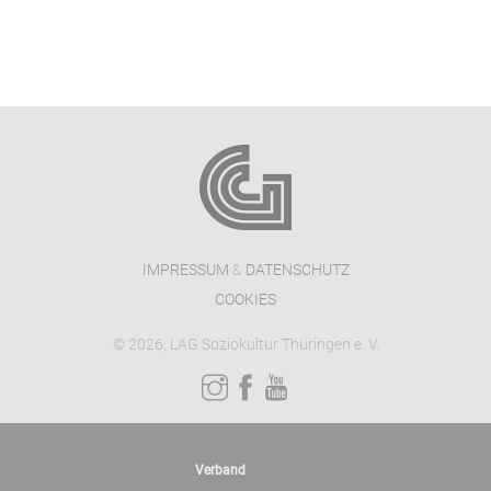
IMPRESSUM
&
DATENSCHUTZ
COOKIES
© 2026, LAG Soziokultur Thüringen e. V.
Verband