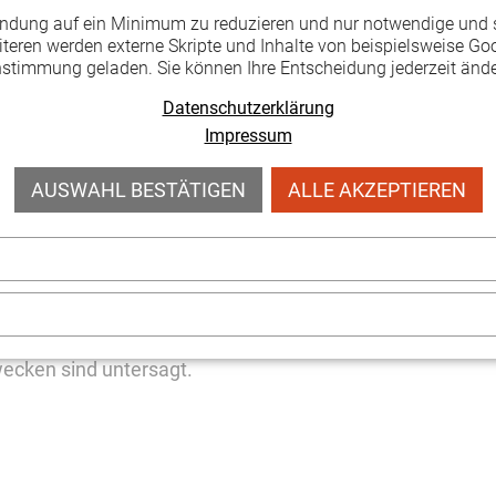
endung auf ein Minimum zu reduzieren und nur notwendige und 
dungs- und Sozialeinrichtungen:
teren werden externe Skripte und Inhalte von beispielsweise Goo
nstimmung geladen. Sie können Ihre Entscheidung jederzeit ände
Datenschutzerklärung
Impressum
AUSWAHL BESTÄTIGEN
ALLE AKZEPTIEREN
e bildungsbezogene Angebote)
te (z. B. Logopädie, Physiotherapie)
ecken sind untersagt.