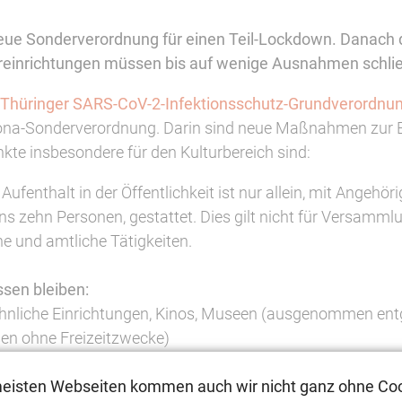
neue Sonderverordnung für einen Teil-Lockdown. Danach 
tureinrichtungen müssen bis auf wenige Ausnahmen schli
 Thüringer SARS-CoV-2-Infektionsschutz-Grundverordnu
orona-Sonderverordnung. Darin sind neue Maßnahmen zur
kte insbesondere für den Kulturbereich sind:
 Aufenthalt in der Öffentlichkeit ist nur allein, mit Angeh
ns zehn Personen, gestattet. Dies gilt nicht für Versam
e und amtliche Tätigkeiten.
sen bleiben:
ähnliche Einrichtungen, Kinos, Museen (ausgenommen ent
n ohne Freizeitzwecke)
en, Kneipen (die Lieferung und die Abholung mitnahmefähig
meisten Webseiten kommen auch wir nicht ganz ohne Coo
schulen