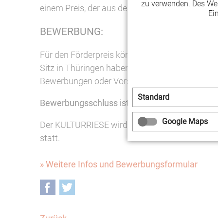
zu verwenden. Des Wei
einem Preis, der aus der freien Kulturszene sel
Ei
BEWERBUNG:
Für den Förderpreis können sich Kulturvereine
Sitz in Thüringen haben und sich im Praxisfeld 
Bewerbungen oder Vorschläge sind online übe
Standard
Bewerbungsschluss ist der 31. August 2019.
Google Maps
Der KULTURRIESE wird von der LAG Soziokultur 
statt.
» Weitere Infos und Bewerbungsformular
Facebook
Twitter