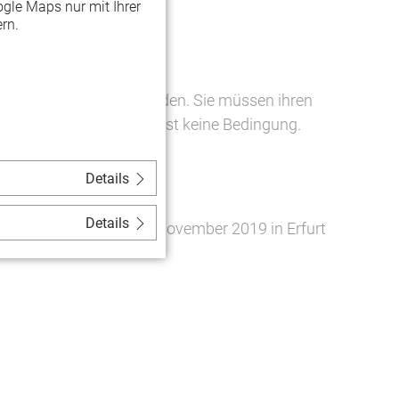
gle Maps nur mit Ihrer
rn.
deren vorgeschlagen werden. Sie müssen ihren
G Soziokultur Thüringen ist keine Bedingung.
en zu richten.
Details
Details
rleihung findet am 21. November 2019 in Erfurt