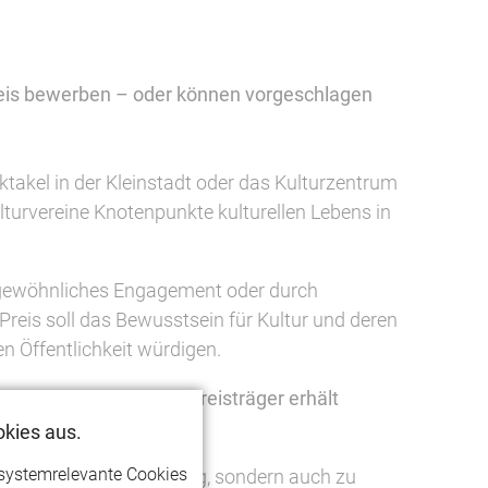
Preis bewerben – oder können vorgeschlagen
ektakel in der Kleinstadt oder das Kulturzentrum
lturvereine Knotenpunkte kulturellen Lebens in
ßergewöhnliches Engagement oder durch
eis soll das Bewusstsein für Kultur und deren
en Öffentlichkeit würdigen.
IESE gewählt wird.
Der Preisträger erhält
kies aus.
systemrelevante Cookies
SEN nicht nur unabhängig, sondern auch zu