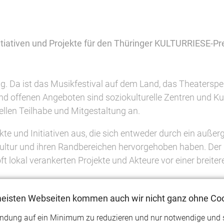
Initiativen und Projekte für den Thüringer KULTURRIESE-
ältig. Da ist das Musikfestival auf dem Land, das Theatersp
und offenen Angeboten sind soziokulturelle Zentren und Ku
ellen Teilhabe und Mitgestaltung an.
kte und Initiativen aus, die sich entweder durch ein au
tur und ihren Randbereichen hervorgehoben haben. Der Pr
t lokal verankerten Projekte und Akteure vor einer breiter
ngige Jury bis zu fünf Bewerber, aus denen der KULTURR
Zudem kann ein Sonderpreis der Jury vergeben werden.
meisten Webseiten kommen auch wir nicht ganz ohne Coo
endung auf ein Minimum zu reduzieren und nur notwendige und 
n der LAG-Mitglieder gestiftet. Das macht den KULTURRIE