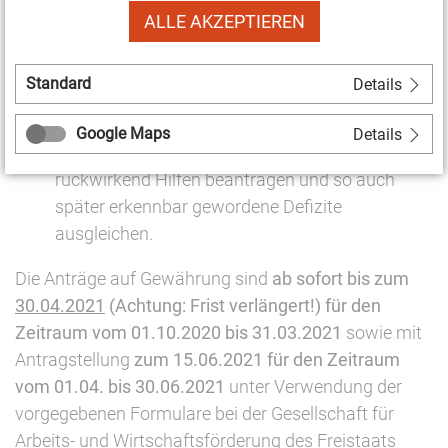
ALLE AKZEPTIEREN
Zum anderen wird die Billigkeitsleistung
zunächst für den
Zeitraum vom 01.10.2020 bis
Standard
Details
30.06.2021
gewährt. Damit können
Antragsberechtigte, denen eine Beantragung für
Google Maps
Details
die letzten drei Monate nicht möglich war,
rückwirkend Hilfen beantragen und so auch
später erkennbar gewordene Defizite
ausgleichen.
Die Anträge auf Gewährung sind
ab sofort bis zum
30.04.2021
(Achtung: Frist verlängert!) für den
Zeitraum vom 01.10.2020 bis 31.03.2021
sowie mit
Antragstellung
zum 15.06.2021 für den Zeitraum
vom 01.04. bis 30.06.2021
unter Verwendung der
vorgegebenen Formulare bei der Gesellschaft für
Arbeits- und Wirtschaftsförderung des Freistaats