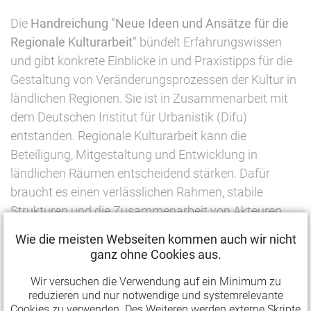
Die
Handreichung "Neue Ideen und Ansätze für die
Regionale Kulturarbeit"
bündelt Erfahrungswissen
und gibt konkrete Einblicke in und Praxistipps für die
Gestaltung von Veränderungsprozessen der Kultur in
ländlichen Regionen. Sie ist in Zusammenarbeit mit
dem Deutschen Institut für Urbanistik (Difu)
entstanden. Regionale Kulturarbeit kann die
Beteiligung, Mitgestaltung und Entwicklung in
ländlichen Räumen entscheidend stärken. Dafür
braucht es einen verlässlichen Rahmen, stabile
Strukturen und die Zusammenarbeit von Akteuren
der Kultur, Politik und Kommunen. Wie regionale
Wie die meisten Webseiten kommen auch wir nicht
Kulturarbeit als kokreativer und kooperativer Prozess
ganz ohne Cookies aus.
gestaltet werden kann, zeigt die Handreichung.
Wir versuchen die Verwendung auf ein Minimum zu
reduzieren und nur notwendige und systemrelevante
Neben die Projektförderung eine
Cookies zu verwenden. Des Weiteren werden externe Skripte