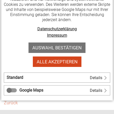
Cookies zu verwenden. Des Weiteren werden externe Skripte
Die Sendung von
Radio OKJ
beleuchtet über
und Inhalte von beispielsweise Google Maps nur mit Ihrer
Einstimmung geladen. Sie können Ihre Entscheidung
Interviews mit Kulturschaffenden die gegenwärtige
jederzeit ändern.
Lage und die Perspektiven der soziokulturellen Szene
der Saalestadt angesichts des anhaltenden
Datenschutzerklärung
Impressum
Lockdowns und des geplanten
Haushaltssicherungskonzepts. Zu Wort kommen u.a.
AUSWAHL BESTÄTIGEN
Tommy Eckardt (Jazzmeile Thüringen
),
Xenia Reich-
Hemmerich (Initiative Zwo20)
und
Benjamin Krense
ALLE AKZEPTIEREN
(Cafe Wagner)
.
» Soziokultur-Sondersendung nachhören
Standard
Details
Facebook
Twitter
Google Maps
Details
Zurück