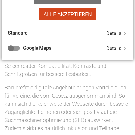
Was heißt Barrierefreieiheit bei digitalen Angeboten?
ALLE AKZEPTIEREN
Nach dem BFSG müssen digitale Angebote so
Standard
gestaltet sein, dass sie ohne fremde Hilfe und über
Details
mehrere Sinneskanäle nutzbar sind. Dazu gehören:
Google Maps
Details
Alternative Texte für Bilder, Untertitel für Videos,
einfache Sprache, Tastaturbedienbarkeit,
Screenreader-Kompatibilität, Kontraste und
Schriftgrößen für bessere Lesbarkeit.
Barrierefreie digitale Angebote bringen Vorteile auch
für Vereine, die vom Gesetz ausgenommen sind. So
kann sich die Reichweite der Webseite durch bessere
Zugänglichkeit erhöhen oder sich positiv auf die
Suchmaschinenoptimierung (SEO) auswirken.
Zudem stärkt es natürlich Inklusion und Teilhabe.