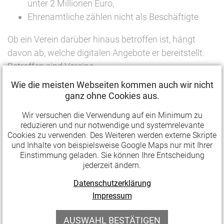
unter 2 Millionen Euro,
Ehrenamtliche zählen nicht als Beschäftigte
Ob ein Verein darüber hinaus betroffen ist, hängt
davon ab, welche digitalen Angebote er bereitstellt.
Betroffen sind Vereine,
Wie die meisten Webseiten kommen auch wir nicht
die kostenpflichtige Leistungen oder Produkte
ganz ohne Cookies aus.
online anbieten,
Wir versuchen die Verwendung auf ein Minimum zu
interaktive Funktionen bereitstellen, die zu einem
reduzieren und nur notwendige und systemrelevante
Vertragsabschluss führen (z. B. Online-Kurse,
Cookies zu verwenden. Des Weiteren werden externe Skripte
Ticketverkauf)
und Inhalte von beispielsweise Google Maps nur mit Ihrer
Einstimmung geladen. Sie können Ihre Entscheidung
Nicht betroffen sind Vereine, die:
jederzeit ändern.
Datenschutzerklärung
ihre Website nur zur Information oder zur
Impressum
Mitgliedschaftsanfrage nutzen
keine entgeltlichen Leistungen anbieten
AUSWAHL BESTÄTIGEN